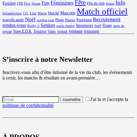
Fête
Info
Féminines
Equipe
Fun
Fête du club
FFR
Five
forum
Genas
Match officiel
Mascotte
Lou
Marché
Infrastructure
J.O.
Mairie
Noël
Recrutement
Pusignan
nouvelle année
Photo
octobre rose
Plateau
rendez-vous
Seniors
Sponsors
Stage
Rugby 5
soirée festive
Staff
stage de
Tournoi
voeux
Stage E.D.R.
épiphanie
évènement
reprise
Vidéo
S’inscrire à notre Newsletter
Inscrivez-vous afin d’être informé de la vie du club, les évènements
à venir, les matchs & résultats en avant-première…
J'ai lu et j'accepte la
politique de confidentialité
.
À PROPOS