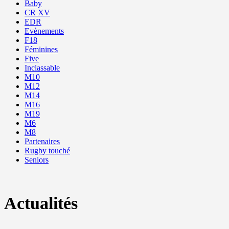
Baby
CR XV
EDR
Evènements
F18
Féminines
Five
Inclassable
M10
M12
M14
M16
M19
M6
M8
Partenaires
Rugby touché
Seniors
Actualités