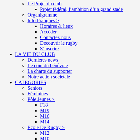
Le Projet du club
Projet fédéral, l’ambition d’un grand stade
Organigramme
Info Pratiques >
Horaires & lieux
Accéder
Contactez-nous
Découvrir le rugby
S’inscrire
LA VIE DU CLUB
Dernières news
Le coin du bénévole
La charte du supporter
Notre action sociétale
CATEGORIES
Seniors
Féminines
Pôle Jeunes >
F18
M19
M16
M14
Ecole De Rugby >
M12
M10