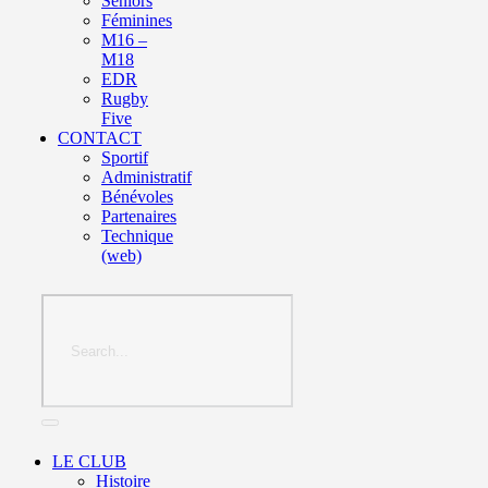
Seniors
Féminines
M16 –
M18
EDR
Rugby
Five
CONTACT
Sportif
Administratif
Bénévoles
Partenaires
Technique
(web)
LE CLUB
Histoire