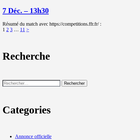
7 Déc. – 13h30
Résumé du match avec https://competitions.ffr.fr/ :
Pagination
Page
Page
Page
Page
1
2
3
…
11
>
des
publications
Recherche
Rechercher :
Categories
Annonce officielle