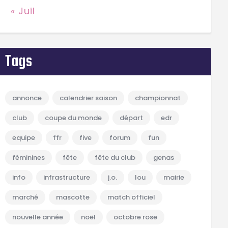
« Juil
Tags
annonce
calendrier saison
championnat
club
coupe du monde
départ
edr
equipe
ffr
five
forum
fun
féminines
fête
fête du club
genas
info
infrastructure
j.o.
lou
mairie
marché
mascotte
match officiel
nouvelle année
noël
octobre rose