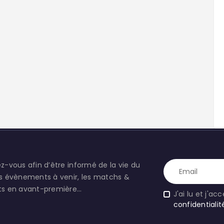
ez-vous afin d’être informé de la vie du
es évènements à venir, les matchs &
ats en avant-première…
J'ai lu et j'ac
confidentialit