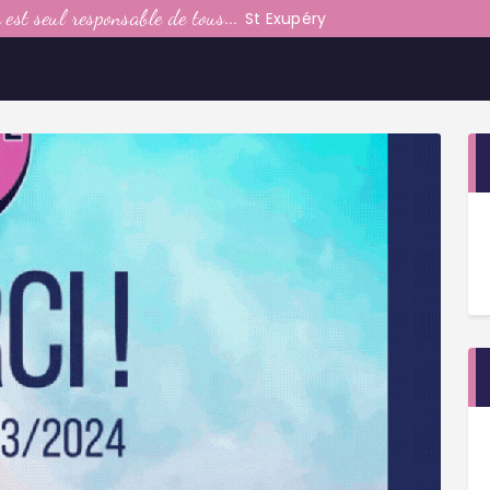
LE CLUB
est seul responsable de tous...
St Exupéry
LA VIE DU CLUB
CATEGORIES
PARTENAIRES
MEDIAS
CONTACT