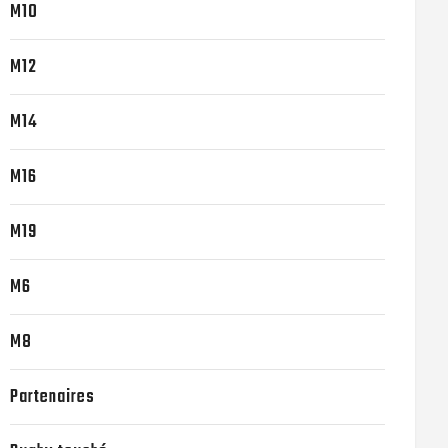
M10
M12
M14
M16
M19
M6
M8
Partenaires