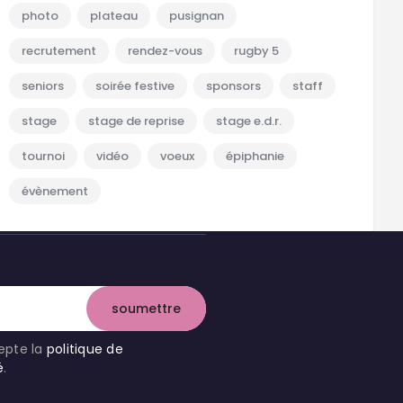
photo
plateau
pusignan
recrutement
rendez-vous
rugby 5
seniors
soirée festive
sponsors
staff
stage
stage de reprise
stage e.d.r.
tournoi
vidéo
voeux
épiphanie
évènement
cepte la
politique de
é
.