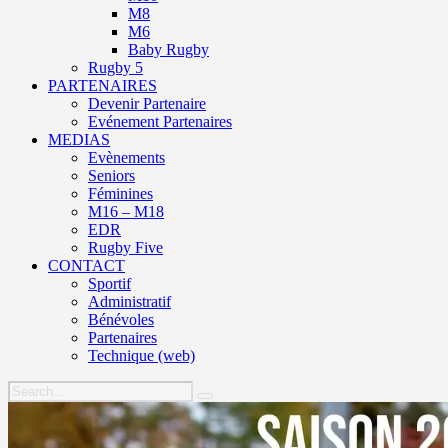
M8
M6
Baby Rugby
Rugby 5
PARTENAIRES
Devenir Partenaire
Evénement Partenaires
MEDIAS
Evènements
Seniors
Féminines
M16 – M18
EDR
Rugby Five
CONTACT
Sportif
Administratif
Bénévoles
Partenaires
Technique (web)