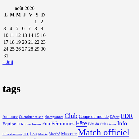
août 2026
L
M
M
J
V
S
D
1
2
3
4
5
6
7
8
9
10
11
12
13
14
15
16
17
18
19
20
21
22
23
24
25
26
27
28
29
30
31
« Juil
tags
Club
EDR
Coupe du monde
Annonce
Calendrier saison
championnat
Départ
Fête
Info
Féminines
Equipe
Fun
Fête du club
FFR
Five
forum
Genas
Match officiel
Mascotte
Lou
Marché
Infrastructure
J.O.
Mairie