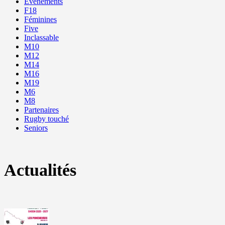
Evènements
F18
Féminines
Five
Inclassable
M10
M12
M14
M16
M19
M6
M8
Partenaires
Rugby touché
Seniors
Actualités