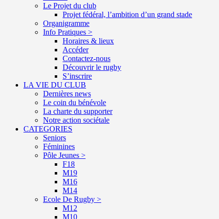
Le Projet du club
Projet fédéral, l’ambition d’un grand stade
Organigramme
Info Pratiques >
Horaires & lieux
Accéder
Contactez-nous
Découvrir le rugby
S’inscrire
LA VIE DU CLUB
Dernières news
Le coin du bénévole
La charte du supporter
Notre action sociétale
CATEGORIES
Seniors
Féminines
Pôle Jeunes >
F18
M19
M16
M14
Ecole De Rugby >
M12
M10