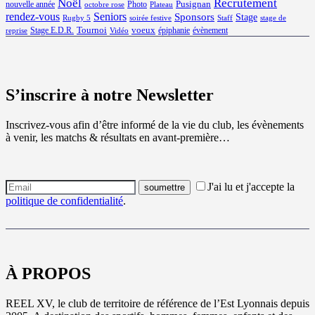
Noël
Recrutement
Pusignan
nouvelle année
Photo
octobre rose
Plateau
rendez-vous
Seniors
Sponsors
Stage
Rugby 5
soirée festive
Staff
stage de
Tournoi
voeux
Stage E.D.R.
épiphanie
évènement
reprise
Vidéo
S’inscrire à notre Newsletter
Inscrivez-vous afin d’être informé de la vie du club, les évènements
à venir, les matchs & résultats en avant-première…
J'ai lu et j'accepte la
politique de confidentialité
.
À PROPOS
REEL XV, le club de territoire de référence de l’Est Lyonnais depuis