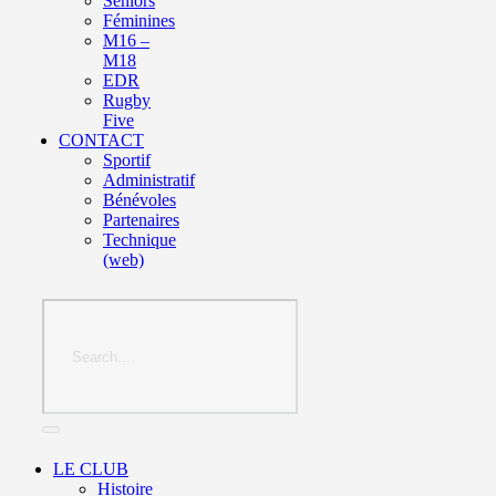
Seniors
Féminines
M16 –
M18
EDR
Rugby
Five
CONTACT
Sportif
Administratif
Bénévoles
Partenaires
Technique
(web)
LE CLUB
Histoire