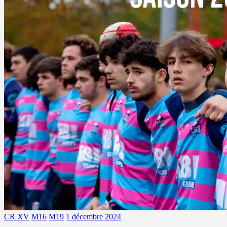
CR XV
M16
M19
1 décembre 2024