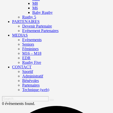
M8
M6
Baby Rugby
Rugby 5
PARTENAIRES
Devenir Partenaire
Evénement Partenaires
MEDIAS
Evènements
Seniors
Féminines
M16 – M18
EDR
Rugby Five
CONTACT
Sportif
Administratif
Bénévoles
Partenaires
Technique (web)
0 évènements found.