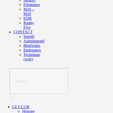
Seniors
Féminines
M16 –
M18
EDR
Rugby
Five
CONTACT
Sportif
Administratif
Bénévoles
Partenaires
Technique
(web)
LE CLUB
Histoire