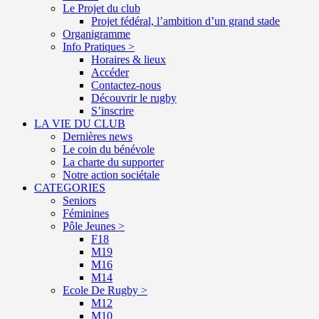
Le Projet du club
Projet fédéral, l’ambition d’un grand stade
Organigramme
Info Pratiques >
Horaires & lieux
Accéder
Contactez-nous
Découvrir le rugby
S’inscrire
LA VIE DU CLUB
Dernières news
Le coin du bénévole
La charte du supporter
Notre action sociétale
CATEGORIES
Seniors
Féminines
Pôle Jeunes >
F18
M19
M16
M14
Ecole De Rugby >
M12
M10