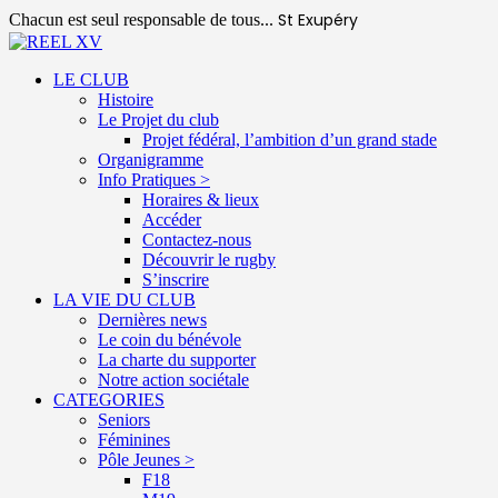
St Exupéry
Chacun est seul responsable de tous...
LE CLUB
Histoire
Le Projet du club
Projet fédéral, l’ambition d’un grand stade
Organigramme
Info Pratiques >
Horaires & lieux
Accéder
Contactez-nous
Découvrir le rugby
S’inscrire
LA VIE DU CLUB
Dernières news
Le coin du bénévole
La charte du supporter
Notre action sociétale
CATEGORIES
Seniors
Féminines
Pôle Jeunes >
F18