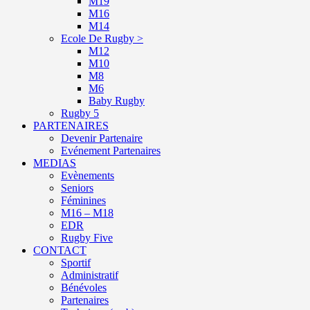
M19
M16
M14
Ecole De Rugby >
M12
M10
M8
M6
Baby Rugby
Rugby 5
PARTENAIRES
Devenir Partenaire
Evénement Partenaires
MEDIAS
Evènements
Seniors
Féminines
M16 – M18
EDR
Rugby Five
CONTACT
Sportif
Administratif
Bénévoles
Partenaires