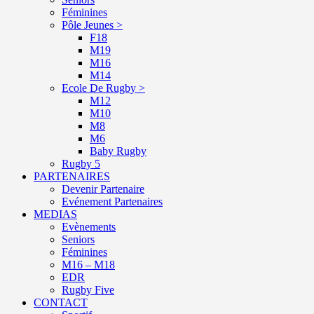
Féminines
Pôle Jeunes >
F18
M19
M16
M14
Ecole De Rugby >
M12
M10
M8
M6
Baby Rugby
Rugby 5
PARTENAIRES
Devenir Partenaire
Evénement Partenaires
MEDIAS
Evènements
Seniors
Féminines
M16 – M18
EDR
Rugby Five
CONTACT