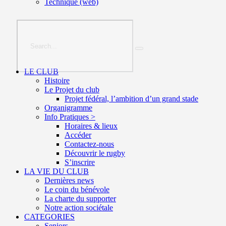
Technique (web)
LE CLUB
Histoire
Le Projet du club
Projet fédéral, l’ambition d’un grand stade
Organigramme
Info Pratiques >
Horaires & lieux
Accéder
Contactez-nous
Découvrir le rugby
S’inscrire
LA VIE DU CLUB
Dernières news
Le coin du bénévole
La charte du supporter
Notre action sociétale
CATEGORIES
Seniors