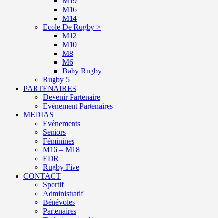
M19
M16
M14
Ecole De Rugby >
M12
M10
M8
M6
Baby Rugby
Rugby 5
PARTENAIRES
Devenir Partenaire
Evénement Partenaires
MEDIAS
Evènements
Seniors
Féminines
M16 – M18
EDR
Rugby Five
CONTACT
Sportif
Administratif
Bénévoles
Partenaires