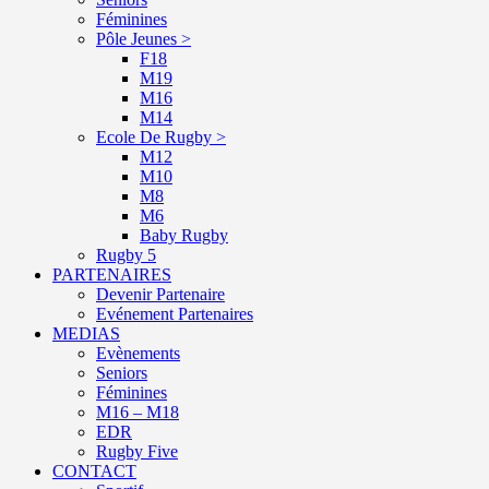
Féminines
Pôle Jeunes >
F18
M19
M16
M14
Ecole De Rugby >
M12
M10
M8
M6
Baby Rugby
Rugby 5
PARTENAIRES
Devenir Partenaire
Evénement Partenaires
MEDIAS
Evènements
Seniors
Féminines
M16 – M18
EDR
Rugby Five
CONTACT