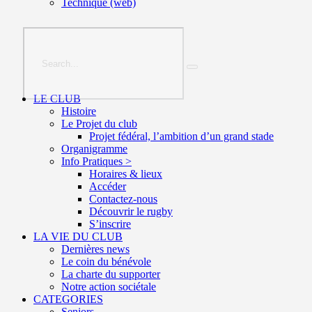
Technique (web)
LE CLUB
Histoire
Le Projet du club
Projet fédéral, l’ambition d’un grand stade
Organigramme
Info Pratiques >
Horaires & lieux
Accéder
Contactez-nous
Découvrir le rugby
S’inscrire
LA VIE DU CLUB
Dernières news
Le coin du bénévole
La charte du supporter
Notre action sociétale
CATEGORIES
Seniors