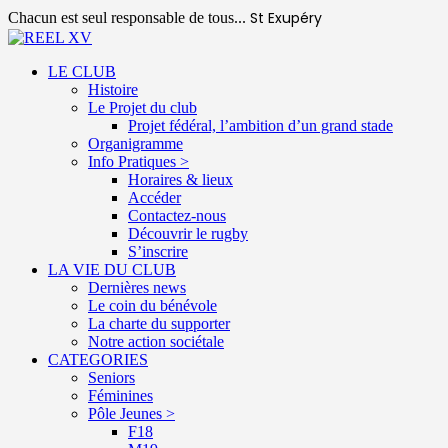
St Exupéry
Chacun est seul responsable de tous...
LE CLUB
Histoire
Le Projet du club
Projet fédéral, l’ambition d’un grand stade
Organigramme
Info Pratiques >
Horaires & lieux
Accéder
Contactez-nous
Découvrir le rugby
S’inscrire
LA VIE DU CLUB
Dernières news
Le coin du bénévole
La charte du supporter
Notre action sociétale
CATEGORIES
Seniors
Féminines
Pôle Jeunes >
F18