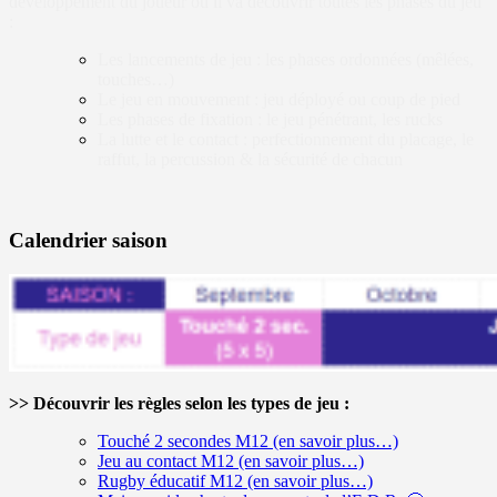
développement du joueur où il va découvrir toutes les phases du jeu
:
Les lancements de jeu : les phases ordonnées (mêlées,
touches…)
Le jeu en mouvement : jeu déployé ou coup de pied
Les phases de fixation : le jeu pénétrant, les rucks
La lutte et le contact : perfectionnement du placage, le
raffut, la percussion & la sécurité de chacun
Calendrier saison
>> Découvrir les règles selon les types de jeu :
Touché 2 secondes M12 (en savoir plus…)
Jeu au contact M12 (en savoir plus…)
Rugby éducatif M12 (en savoir plus…)