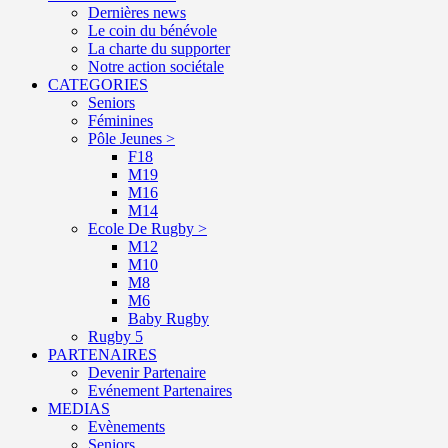
Dernières news
Le coin du bénévole
La charte du supporter
Notre action sociétale
CATEGORIES
Seniors
Féminines
Pôle Jeunes >
F18
M19
M16
M14
Ecole De Rugby >
M12
M10
M8
M6
Baby Rugby
Rugby 5
PARTENAIRES
Devenir Partenaire
Evénement Partenaires
MEDIAS
Evènements
Seniors