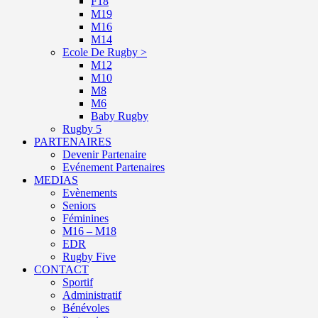
F18
M19
M16
M14
Ecole De Rugby >
M12
M10
M8
M6
Baby Rugby
Rugby 5
PARTENAIRES
Devenir Partenaire
Evénement Partenaires
MEDIAS
Evènements
Seniors
Féminines
M16 – M18
EDR
Rugby Five
CONTACT
Sportif
Administratif
Bénévoles