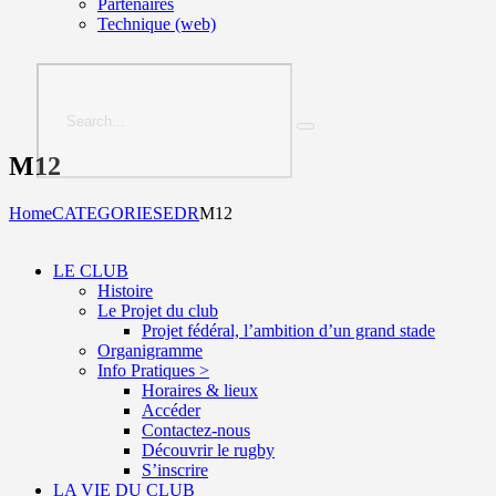
Partenaires
Technique (web)
M12
Home
CATEGORIES
EDR
M12
LE CLUB
Histoire
Le Projet du club
Projet fédéral, l’ambition d’un grand stade
Organigramme
Info Pratiques >
Horaires & lieux
Accéder
Contactez-nous
Découvrir le rugby
S’inscrire
LA VIE DU CLUB