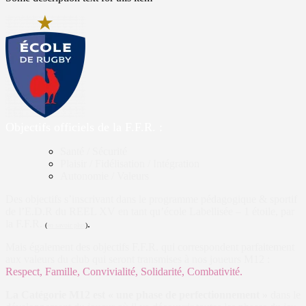
Objectifs officiels de la F.F.R. :
Santé / Sécurité
Plaisir / Fidélisation / Intégration
Autonomie / Valeurs
Des objectifs s’inscrivant dans le programme pédagogique & sportif
de l’E.D.R du REEL XV en tant qu’école Labellisée – 1 étoile, par
la F.F.R.
.
(
en savoir plus
)
Mais également des objectifs F.F.R. qui correspondent parfaitement
aux valeurs du club qui seront transmises à nos joueurs M12 :
Respect, Famille, Convivialité, Solidarité, Combativité.
La Catégorie M12 est « une phase de perfectionnement »
dans le