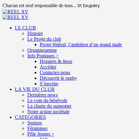
St Exupéry
Chacun est seul responsable de tous...
LE CLUB
Histoire
Le Projet du club
Projet fédéral, l’ambition d’un grand stade
Organigramme
Info Pratiques >
Horaires & lieux
Accéder
Contactez-nous
Découvrir le rugby
S’inscrire
LA VIE DU CLUB
Dernières news
Le coin du bénévole
La charte du supporter
Notre action sociétale
CATEGORIES
Seniors
Féminines
Pôle Jeunes >