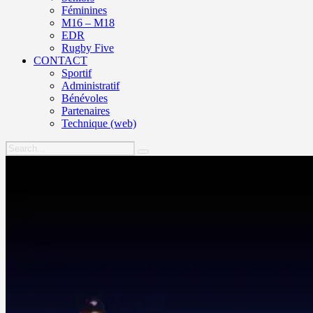
Féminines
M16 – M18
EDR
Rugby Five
CONTACT
Sportif
Administratif
Bénévoles
Partenaires
Technique (web)