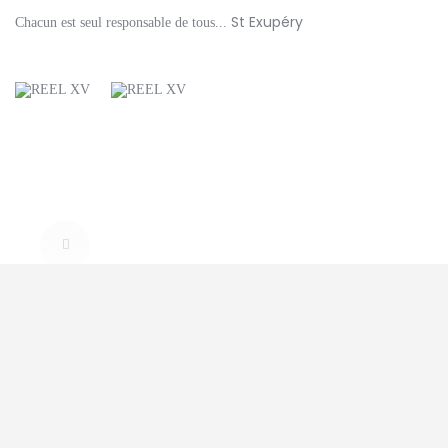
LE CLUB
St Exupéry
Chacun est seul responsable de tous...
LA VIE DU CLUB
CATEGORIES
PARTENAIRES
MEDIAS
CONTACT