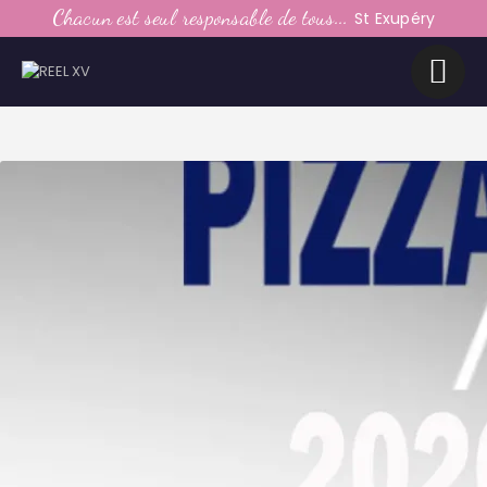
LE CLUB
Chacun est seul responsable de tous...
St Exupéry
LA VIE DU CLUB
CATEGORIES
PARTENAIRES
MEDIAS
CONTACT