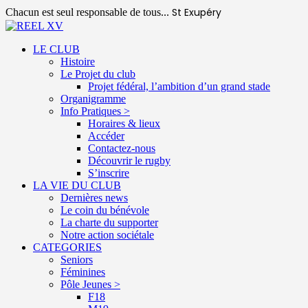
St Exupéry
Chacun est seul responsable de tous...
LE CLUB
Histoire
Le Projet du club
Projet fédéral, l’ambition d’un grand stade
Organigramme
Info Pratiques >
Horaires & lieux
Accéder
Contactez-nous
Découvrir le rugby
S’inscrire
LA VIE DU CLUB
Dernières news
Le coin du bénévole
La charte du supporter
Notre action sociétale
CATEGORIES
Seniors
Féminines
Pôle Jeunes >
F18