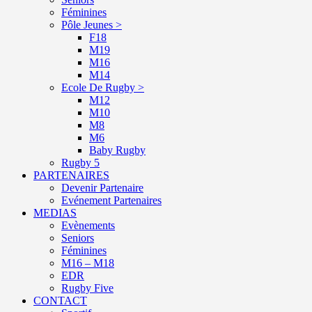
Féminines
Pôle Jeunes >
F18
M19
M16
M14
Ecole De Rugby >
M12
M10
M8
M6
Baby Rugby
Rugby 5
PARTENAIRES
Devenir Partenaire
Evénement Partenaires
MEDIAS
Evènements
Seniors
Féminines
M16 – M18
EDR
Rugby Five
CONTACT