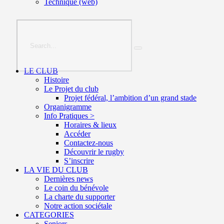
Technique (web)
LE CLUB
Histoire
Le Projet du club
Projet fédéral, l’ambition d’un grand stade
Organigramme
Info Pratiques >
Horaires & lieux
Accéder
Contactez-nous
Découvrir le rugby
S’inscrire
LA VIE DU CLUB
Dernières news
Le coin du bénévole
La charte du supporter
Notre action sociétale
CATEGORIES
Seniors