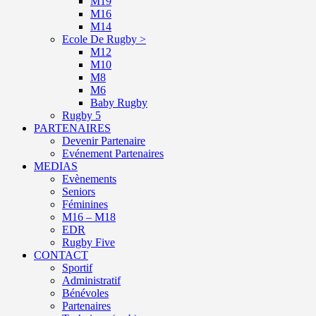
M19
M16
M14
Ecole De Rugby >
M12
M10
M8
M6
Baby Rugby
Rugby 5
PARTENAIRES
Devenir Partenaire
Evénement Partenaires
MEDIAS
Evènements
Seniors
Féminines
M16 – M18
EDR
Rugby Five
CONTACT
Sportif
Administratif
Bénévoles
Partenaires