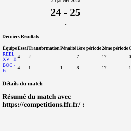
25 janvier 2026
24
-
25
-
Derniers Résultats
Équipe
Essai
Transformation
Pénalité
1ère période
2éme période
C
REEL
4
2
—
7
17
0
XV - B
BOC -
4
1
1
8
17
1
B
Détails du match
Résumé du match avec
https://competitions.ffr.fr/ :