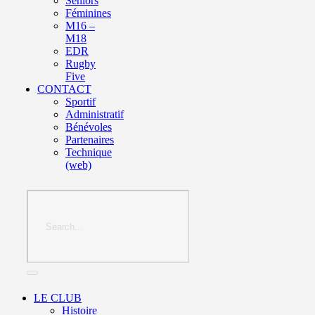
Seniors
Féminines
M16 –
M18
EDR
Rugby
Five
CONTACT
Sportif
Administratif
Bénévoles
Partenaires
Technique
(web)
LE CLUB
Histoire