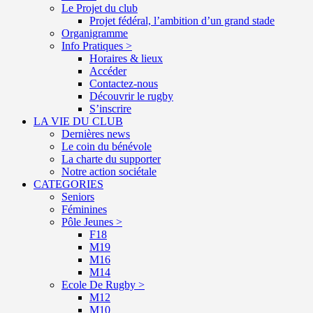
Le Projet du club
Projet fédéral, l’ambition d’un grand stade
Organigramme
Info Pratiques >
Horaires & lieux
Accéder
Contactez-nous
Découvrir le rugby
S’inscrire
LA VIE DU CLUB
Dernières news
Le coin du bénévole
La charte du supporter
Notre action sociétale
CATEGORIES
Seniors
Féminines
Pôle Jeunes >
F18
M19
M16
M14
Ecole De Rugby >
M12
M10