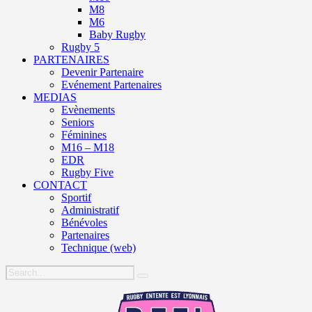
M8
M6
Baby Rugby
Rugby 5
PARTENAIRES
Devenir Partenaire
Evénement Partenaires
MEDIAS
Evènements
Seniors
Féminines
M16 – M18
EDR
Rugby Five
CONTACT
Sportif
Administratif
Bénévoles
Partenaires
Technique (web)