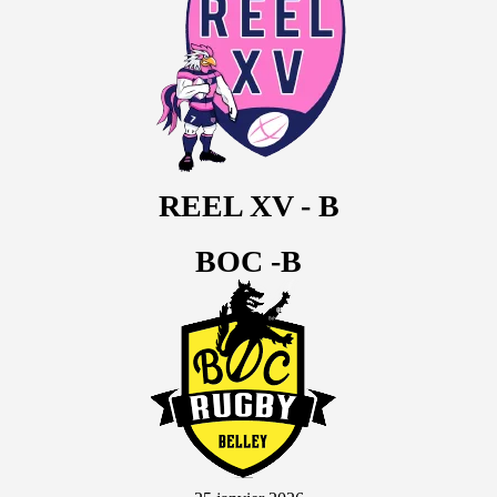
REEL XV - B
BOC -B