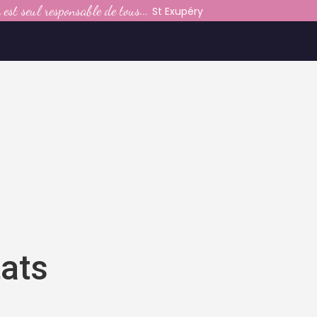
est seul responsable de tous...
LE CLUB
St Exupéry
LA VIE DU CLUB
CATEGORIES
PARTENAIRES
MEDIAS
CONTACT
tats