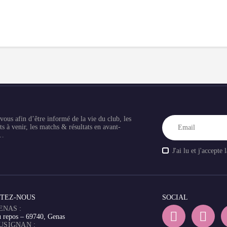
vous afin d’être informé de la vie du club, les
s à venir, les matchs & résultats en avant-
e…
J'ai lu et j'accepte 
TEZ-NOUS
SOCIAL
GENAS :
 repos – 69740, Genas
PUSIGNAN :