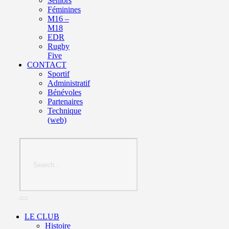
Seniors
Féminines
M16 –
M18
EDR
Rugby
Five
CONTACT
Sportif
Administratif
Bénévoles
Partenaires
Technique
(web)
LE CLUB
Histoire