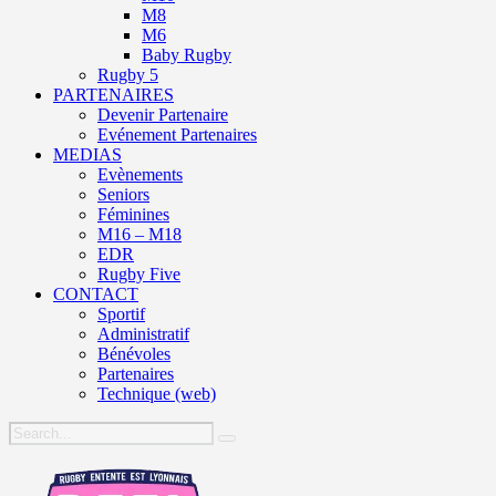
M8
M6
Baby Rugby
Rugby 5
PARTENAIRES
Devenir Partenaire
Evénement Partenaires
MEDIAS
Evènements
Seniors
Féminines
M16 – M18
EDR
Rugby Five
CONTACT
Sportif
Administratif
Bénévoles
Partenaires
Technique (web)