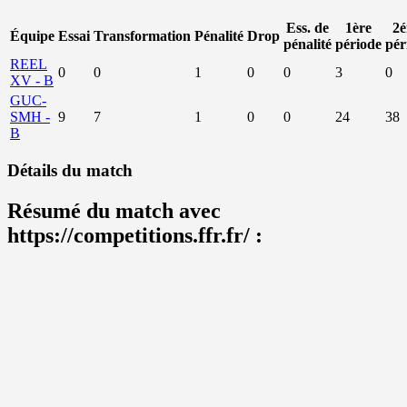
Ess. de
1ère
2
Équipe
Essai
Transformation
Pénalité
Drop
pénalité
période
pér
REEL
0
0
1
0
0
3
0
XV - B
GUC-
SMH -
9
7
1
0
0
24
38
B
Détails du match
Résumé du match avec
https://competitions.ffr.fr/ :