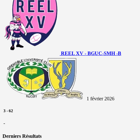
REEL XV - B
GUC-SMH -B
1 février 2026
3
-
62
-
Derniers Résultats