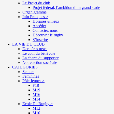
Le Projet du club
Projet fédéral, l’ambition d’un grand stade
Organigramme
Info Pratiques >
Horaires & lieux
Accéder
Contactez-nous
Découvrir le rugby
S’inscrire
LA VIE DU CLUB
Dernières news
Le coin du bénévole
La charte du supporter
Notre action sociétale
CATEGORIES
Seniors
Féminines
Pôle Jeunes >
F18
M19
M16
M14
Ecole De Rugby >
M12
M10