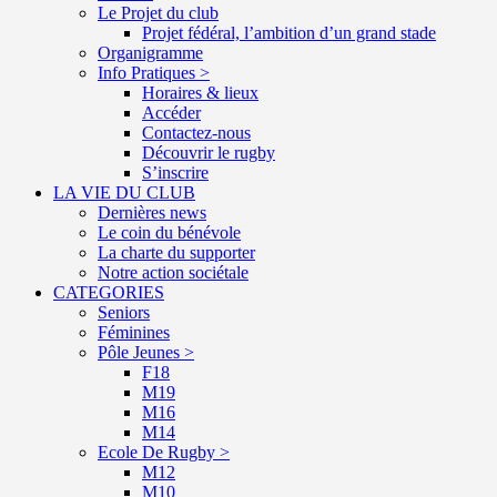
Le Projet du club
Projet fédéral, l’ambition d’un grand stade
Organigramme
Info Pratiques >
Horaires & lieux
Accéder
Contactez-nous
Découvrir le rugby
S’inscrire
LA VIE DU CLUB
Dernières news
Le coin du bénévole
La charte du supporter
Notre action sociétale
CATEGORIES
Seniors
Féminines
Pôle Jeunes >
F18
M19
M16
M14
Ecole De Rugby >
M12
M10