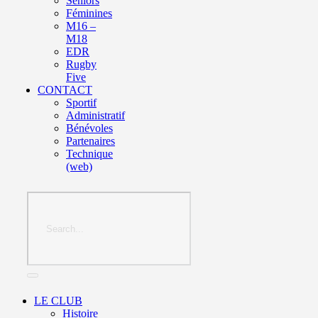
Seniors
Féminines
M16 –
M18
EDR
Rugby
Five
CONTACT
Sportif
Administratif
Bénévoles
Partenaires
Technique
(web)
LE CLUB
Histoire