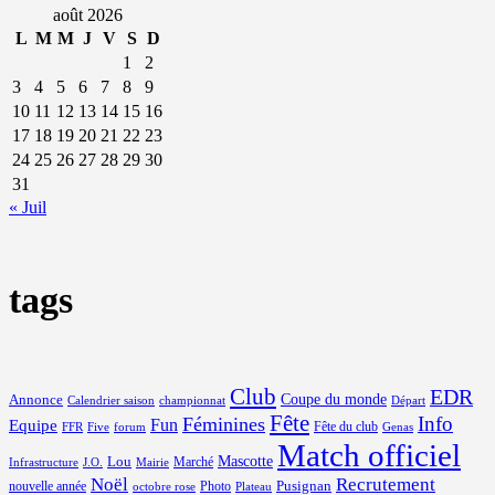
août 2026
L
M
M
J
V
S
D
1
2
3
4
5
6
7
8
9
10
11
12
13
14
15
16
17
18
19
20
21
22
23
24
25
26
27
28
29
30
31
« Juil
tags
Club
EDR
Coupe du monde
Annonce
Calendrier saison
championnat
Départ
Fête
Info
Féminines
Equipe
Fun
Fête du club
FFR
Five
forum
Genas
Match officiel
Mascotte
Lou
Marché
Infrastructure
J.O.
Mairie
Noël
Recrutement
Pusignan
nouvelle année
Photo
octobre rose
Plateau