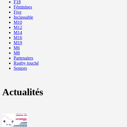
F18
Féminines
Five
Inclassable
M10
M12
M14
M16
M19
M6
M8
Partenaires
Rugby touché
Seniors
Actualités