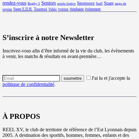
rendez-vous
Seniors
Sponsors
Stage
Rugby 5
soirée festive
Staff
stage de
Tournoi
voeux
Stage E.D.R.
épiphanie
évènement
reprise
Vidéo
S’inscrire à notre Newsletter
Inscrivez-vous afin d’être informé de la vie du club, les évènements
à venir, les matchs & résultats en avant-première…
J'ai lu et j'accepte la
politique de confidentialité
.
À PROPOS
REEL XV, le club de territoire de référence de l’Est Lyonnais depuis
2005. A destination des sportifs, hommes, femmes, enfants et des