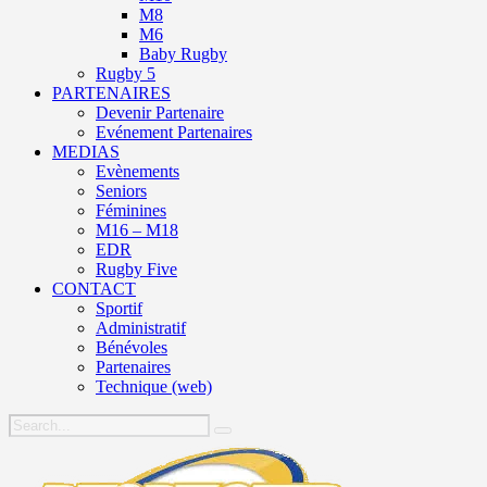
M8
M6
Baby Rugby
Rugby 5
PARTENAIRES
Devenir Partenaire
Evénement Partenaires
MEDIAS
Evènements
Seniors
Féminines
M16 – M18
EDR
Rugby Five
CONTACT
Sportif
Administratif
Bénévoles
Partenaires
Technique (web)