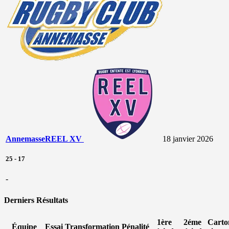
Annemasse
REEL XV
18 janvier 2026
25
-
17
-
Derniers Résultats
1ère
2éme
Carto
Équipe
Essai
Transformation
Pénalité