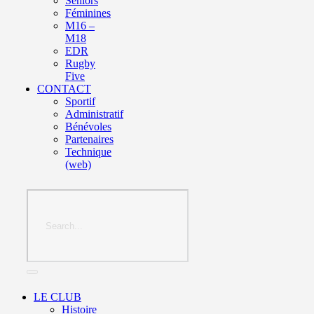
Seniors
Féminines
M16 –
M18
EDR
Rugby
Five
CONTACT
Sportif
Administratif
Bénévoles
Partenaires
Technique
(web)
LE CLUB
Histoire