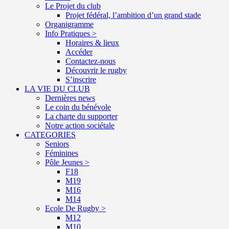
Le Projet du club
Projet fédéral, l’ambition d’un grand stade
Organigramme
Info Pratiques >
Horaires & lieux
Accéder
Contactez-nous
Découvrir le rugby
S’inscrire
LA VIE DU CLUB
Dernières news
Le coin du bénévole
La charte du supporter
Notre action sociétale
CATEGORIES
Seniors
Féminines
Pôle Jeunes >
F18
M19
M16
M14
Ecole De Rugby >
M12
M10