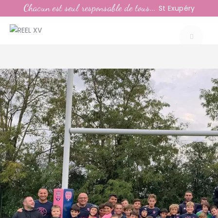
LE CLUB
Chacun est seul responsable de tous...
St Exupéry
LA VIE DU CLUB
CATEGORIES
PARTENAIRES
MEDIAS
CONTACT