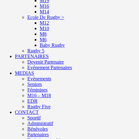
M19
M16
M14
Ecole De Rugby >
M12
M10
M8
M6
Baby Rugby
Rugby 5
PARTENAIRES
Devenir Partenaire
Evénement Partenaires
MEDIAS
Evènements
Seniors
Féminines
M16 – M18
EDR
Rugby Five
CONTACT
Sportif
Administratif
Bénévoles
Partenaires