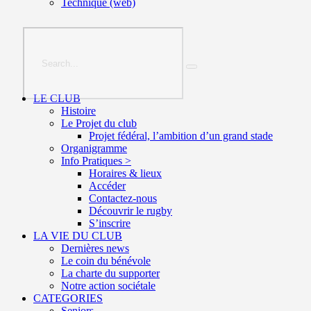
Technique (web)
LE CLUB
Histoire
Le Projet du club
Projet fédéral, l’ambition d’un grand stade
Organigramme
Info Pratiques >
Horaires & lieux
Accéder
Contactez-nous
Découvrir le rugby
S’inscrire
LA VIE DU CLUB
Dernières news
Le coin du bénévole
La charte du supporter
Notre action sociétale
CATEGORIES
Seniors