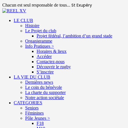
St Exupéry
Chacun est seul responsable de tous...
LE CLUB
Histoire
Le Projet du club
Projet fédéral, l’ambition d’un grand stade
Organigramme
Info Pratiques >
Horaires & lieux
Accéder
Contactez-nous
Découvrir le rugby
S’inscrire
LA VIE DU CLUB
Dernières news
Le coin du bénévole
La charte du supporter
Notre action sociétale
CATEGORIES
Seniors
Féminines
Pôle Jeunes >
F18