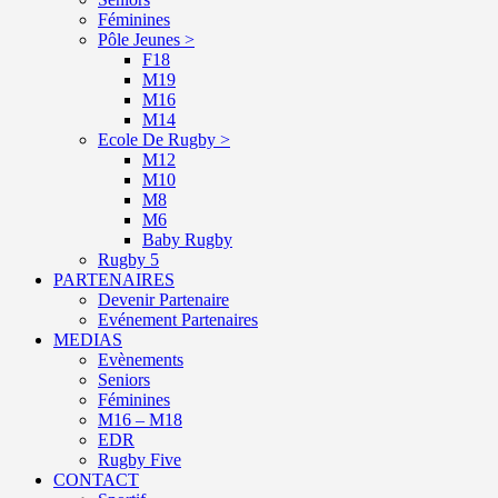
Féminines
Pôle Jeunes >
F18
M19
M16
M14
Ecole De Rugby >
M12
M10
M8
M6
Baby Rugby
Rugby 5
PARTENAIRES
Devenir Partenaire
Evénement Partenaires
MEDIAS
Evènements
Seniors
Féminines
M16 – M18
EDR
Rugby Five
CONTACT