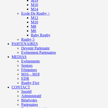
M19
M16
M14
Ecole De Rugby >
M12
M10
M8
M6
Baby Rugby
Rugby 5
PARTENAIRES
Devenir Partenaire
Evénement Partenaires
MEDIAS
Evènements
Seniors
Féminines
M16 – M18
EDR
Rugby Five
CONTACT
Sportif
Administratif
Bénévoles
Partenaires