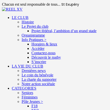
St Exupéry
Chacun est seul responsable de tous...
LE CLUB
Histoire
Le Projet du club
Projet fédéral, l’ambition d’un grand stade
Organigramme
Info Pratiques >
Horaires & lieux
Accéder
Contactez-nous
Découvrir le rugby
S’inscrire
LA VIE DU CLUB
Dernières news
Le coin du bénévole
La charte du supporter
Notre action sociétale
CATEGORIES
Seniors
Féminines
Pôle Jeunes >
F18