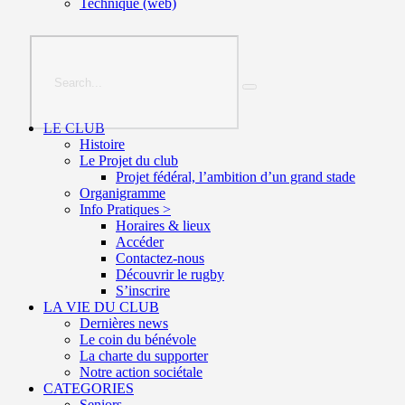
Technique (web)
LE CLUB
Histoire
Le Projet du club
Projet fédéral, l’ambition d’un grand stade
Organigramme
Info Pratiques >
Horaires & lieux
Accéder
Contactez-nous
Découvrir le rugby
S’inscrire
LA VIE DU CLUB
Dernières news
Le coin du bénévole
La charte du supporter
Notre action sociétale
CATEGORIES
Seniors