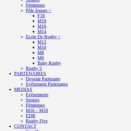
Féminines
Pôle Jeunes >
F18
M19
M16
M14
Ecole De Rugby >
M12
M10
M8
M6
Baby Rugby
Rugby 5
PARTENAIRES
Devenir Partenaire
Evénement Partenaires
MEDIAS
Evènements
Seniors
Féminines
M16 – M18
EDR
Rugby Five
CONTACT