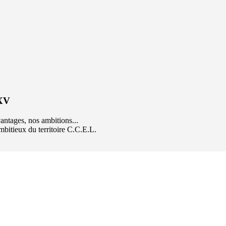
 XV
ntages, nos ambitions...
mbitieux du territoire C.C.E.L.