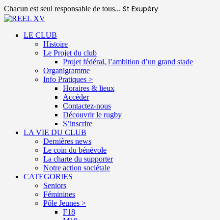
St Exupéry
Chacun est seul responsable de tous...
LE CLUB
Histoire
Le Projet du club
Projet fédéral, l’ambition d’un grand stade
Organigramme
Info Pratiques >
Horaires & lieux
Accéder
Contactez-nous
Découvrir le rugby
S’inscrire
LA VIE DU CLUB
Dernières news
Le coin du bénévole
La charte du supporter
Notre action sociétale
CATEGORIES
Seniors
Féminines
Pôle Jeunes >
F18