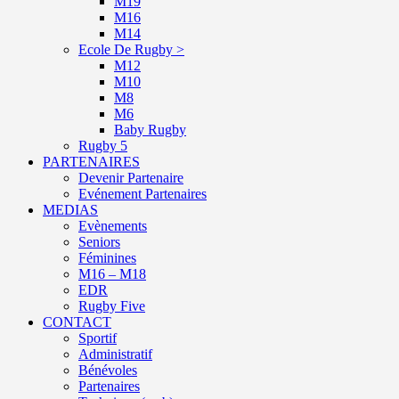
M19
M16
M14
Ecole De Rugby >
M12
M10
M8
M6
Baby Rugby
Rugby 5
PARTENAIRES
Devenir Partenaire
Evénement Partenaires
MEDIAS
Evènements
Seniors
Féminines
M16 – M18
EDR
Rugby Five
CONTACT
Sportif
Administratif
Bénévoles
Partenaires