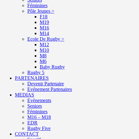
Féminines
Pôle Jeunes >
F18
M19
M16
M14
Ecole De Rugby >
M12
M10
M8
M6
Baby Rugby
Rugby 5
PARTENAIRES
Devenir Partenaire
Evénement Partenaires
MEDIAS
Evènements
Seniors
Féminines
M16 – M18
EDR
Rugby Five
CONTACT