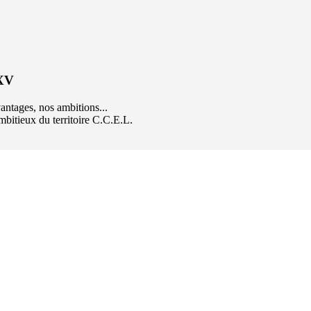
 XV
ntages, nos ambitions...
mbitieux du territoire C.C.E.L.