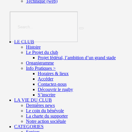
Technique (web)
LE CLUB
Histoire
Le Projet du club
Projet fédéral, l’ambition d’un grand stade
Organigramme
Info Pratiques >
Horaires & lieux
Accéder
Contactez-nous
Découvrir le rugby
S’inscrire
LA VIE DU CLUB
Dernières news
Le coin du bénévole
La charte du supporter
Notre action sociétale
CATEGORIES
Seniors