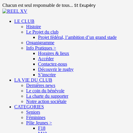
St Exupéry
Chacun est seul responsable de tous...
LE CLUB
Histoire
Le Projet du club
Projet fédéral, l’ambition d’un grand stade
Organigramme
Info Pratiques >
Horaires & lieux
Accéder
Contactez-nous
Découvrir le rugby
S’inscrire
LA VIE DU CLUB
Dernières news
Le coin du bénévole
La charte du supporter
Notre action sociétale
CATEGORIES
Seniors
Féminines
Pôle Jeunes >
F18