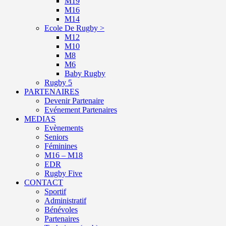
M19
M16
M14
Ecole De Rugby >
M12
M10
M8
M6
Baby Rugby
Rugby 5
PARTENAIRES
Devenir Partenaire
Evénement Partenaires
MEDIAS
Evènements
Seniors
Féminines
M16 – M18
EDR
Rugby Five
CONTACT
Sportif
Administratif
Bénévoles
Partenaires