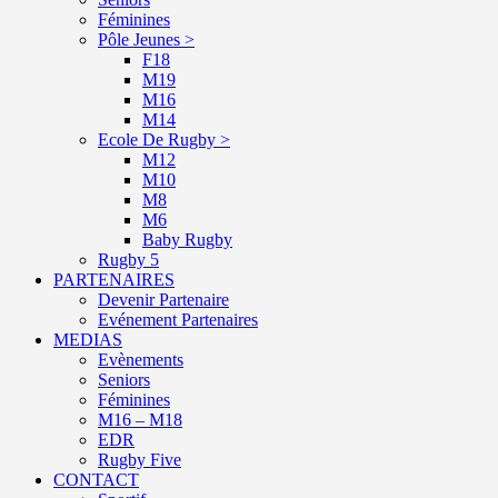
Féminines
Pôle Jeunes >
F18
M19
M16
M14
Ecole De Rugby >
M12
M10
M8
M6
Baby Rugby
Rugby 5
PARTENAIRES
Devenir Partenaire
Evénement Partenaires
MEDIAS
Evènements
Seniors
Féminines
M16 – M18
EDR
Rugby Five
CONTACT