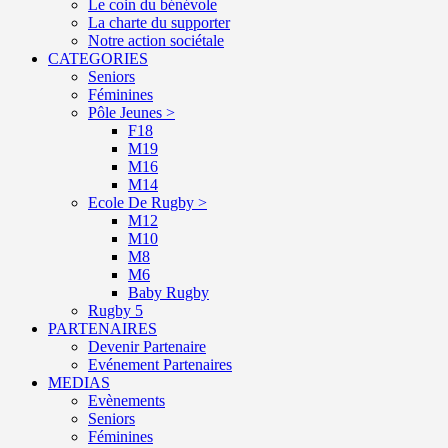
Le coin du bénévole
La charte du supporter
Notre action sociétale
CATEGORIES
Seniors
Féminines
Pôle Jeunes >
F18
M19
M16
M14
Ecole De Rugby >
M12
M10
M8
M6
Baby Rugby
Rugby 5
PARTENAIRES
Devenir Partenaire
Evénement Partenaires
MEDIAS
Evènements
Seniors
Féminines