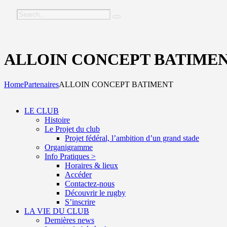
ALLOIN CONCEPT BATIME
Home
Partenaires
ALLOIN CONCEPT BATIMENT
LE CLUB
Histoire
Le Projet du club
Projet fédéral, l’ambition d’un grand stade
Organigramme
Info Pratiques >
Horaires & lieux
Accéder
Contactez-nous
Découvrir le rugby
S’inscrire
LA VIE DU CLUB
Dernières news