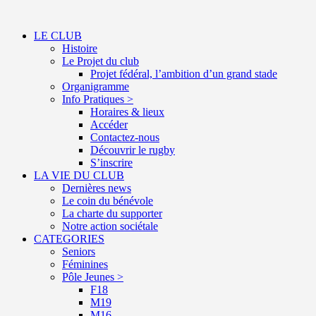
LE CLUB
Histoire
Le Projet du club
Projet fédéral, l’ambition d’un grand stade
Organigramme
Info Pratiques >
Horaires & lieux
Accéder
Contactez-nous
Découvrir le rugby
S’inscrire
LA VIE DU CLUB
Dernières news
Le coin du bénévole
La charte du supporter
Notre action sociétale
CATEGORIES
Seniors
Féminines
Pôle Jeunes >
F18
M19
M16