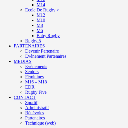
M14
Ecole De Rugby >
M12
M10
M8
M6
Baby Rugby
Rugby 5
PARTENAIRES
Devenir Partenaire
Evénement Partenaires
MEDIAS
Evènements
Seniors
Féminines
M16 – M18
EDR
Rugby Five
CONTACT
Sportif
Administratif
Bénévoles
Partenaires
Technique (web)