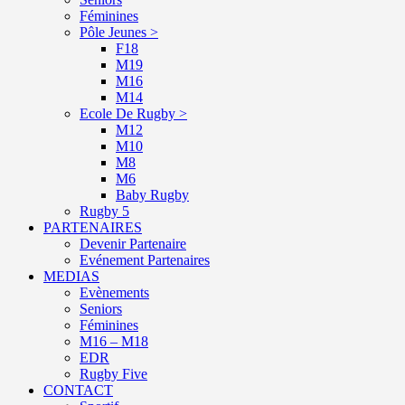
Féminines
Pôle Jeunes >
F18
M19
M16
M14
Ecole De Rugby >
M12
M10
M8
M6
Baby Rugby
Rugby 5
PARTENAIRES
Devenir Partenaire
Evénement Partenaires
MEDIAS
Evènements
Seniors
Féminines
M16 – M18
EDR
Rugby Five
CONTACT