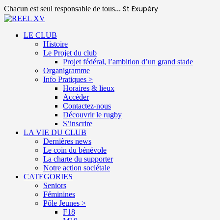
St Exupéry
Chacun est seul responsable de tous...
LE CLUB
Histoire
Le Projet du club
Projet fédéral, l’ambition d’un grand stade
Organigramme
Info Pratiques >
Horaires & lieux
Accéder
Contactez-nous
Découvrir le rugby
S’inscrire
LA VIE DU CLUB
Dernières news
Le coin du bénévole
La charte du supporter
Notre action sociétale
CATEGORIES
Seniors
Féminines
Pôle Jeunes >
F18