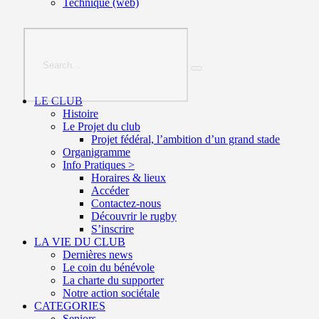
Technique (web)
LE CLUB
Histoire
Le Projet du club
Projet fédéral, l’ambition d’un grand stade
Organigramme
Info Pratiques >
Horaires & lieux
Accéder
Contactez-nous
Découvrir le rugby
S’inscrire
LA VIE DU CLUB
Dernières news
Le coin du bénévole
La charte du supporter
Notre action sociétale
CATEGORIES
Seniors