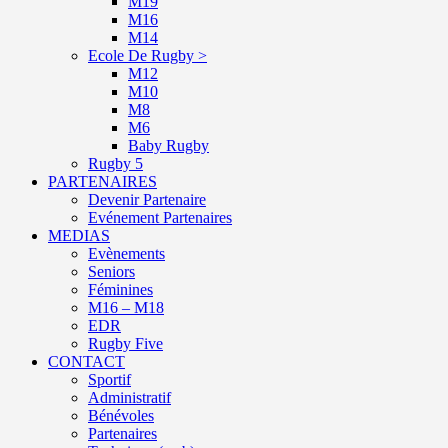
M19
M16
M14
Ecole De Rugby >
M12
M10
M8
M6
Baby Rugby
Rugby 5
PARTENAIRES
Devenir Partenaire
Evénement Partenaires
MEDIAS
Evènements
Seniors
Féminines
M16 – M18
EDR
Rugby Five
CONTACT
Sportif
Administratif
Bénévoles
Partenaires