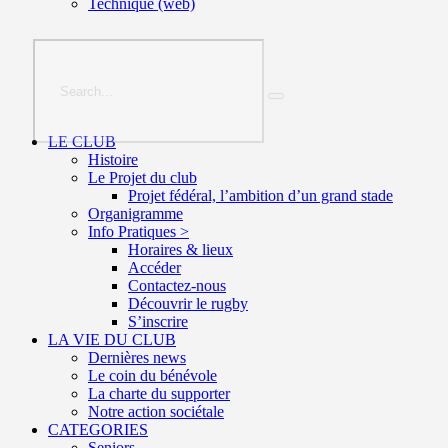
Technique (web)
LE CLUB
Histoire
Le Projet du club
Projet fédéral, l’ambition d’un grand stade
Organigramme
Info Pratiques >
Horaires & lieux
Accéder
Contactez-nous
Découvrir le rugby
S’inscrire
LA VIE DU CLUB
Dernières news
Le coin du bénévole
La charte du supporter
Notre action sociétale
CATEGORIES
Seniors