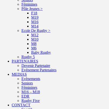
Féminines
Pôle Jeunes >
F18
M19
M16
M14
Ecole De Rugby >
M12
M10
M8
M6
Baby Rugby
Rugby 5
PARTENAIRES
Devenir Partenaire
Evénement Partenaires
MEDIAS
Evènements
Seniors
Féminines
M16 – M18
EDR
Rugby Five
CONTACT