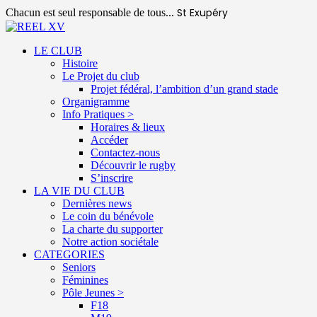
St Exupéry
Chacun est seul responsable de tous...
LE CLUB
Histoire
Le Projet du club
Projet fédéral, l’ambition d’un grand stade
Organigramme
Info Pratiques >
Horaires & lieux
Accéder
Contactez-nous
Découvrir le rugby
S’inscrire
LA VIE DU CLUB
Dernières news
Le coin du bénévole
La charte du supporter
Notre action sociétale
CATEGORIES
Seniors
Féminines
Pôle Jeunes >
F18