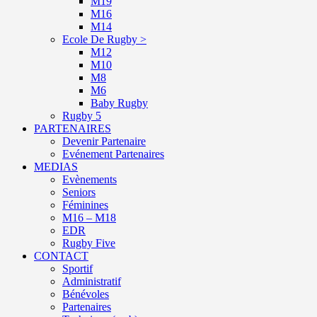
M19
M16
M14
Ecole De Rugby >
M12
M10
M8
M6
Baby Rugby
Rugby 5
PARTENAIRES
Devenir Partenaire
Evénement Partenaires
MEDIAS
Evènements
Seniors
Féminines
M16 – M18
EDR
Rugby Five
CONTACT
Sportif
Administratif
Bénévoles
Partenaires