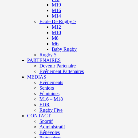
M19
M16
M14
Ecole De Rugby >
M12
M10
M8
M6
Baby Rugby
Rugby 5
PARTENAIRES
Devenir Partenaire
Evénement Partenaires
MEDIAS
Evènements
Seniors
Féminines
M16 – M18
EDR
Rugby Five
CONTACT
Sportif
Administratif
Bénévoles
Partenaires