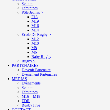
Seniors
Féminines
Pôle Jeunes >
F18
M19
M16
M14
Ecole De Rugby >
M12
M10
M8
M6
Baby Rugby
Rugby 5
PARTENAIRES
Devenir Partenaire
Evénement Partenaires
MEDIAS
Evènements
Seniors
Féminines
M16 – M18
EDR
Rugby Five
CONTACT