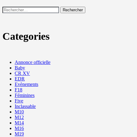
Rechercher :
Categories
Annonce officielle
Baby
CR XV
EDR
Evènements
F18
Féminines
Five
Inclassable
M10
M12
M14
M16
M19