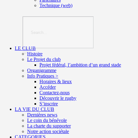
Technique (web)
LE CLUB
Histoire
Le Projet du club
Projet fédéral, l’ambition d’un grand stade
Organigramme
Info Pratiques >
Horaires & lieux
Accéder
Contactez-nous
Découvrir le rugby
S’inscrire
LA VIE DU CLUB
Dernières news
Le coin du bénévole
La charte du supporter
Notre action sociétale
CATEGORIES