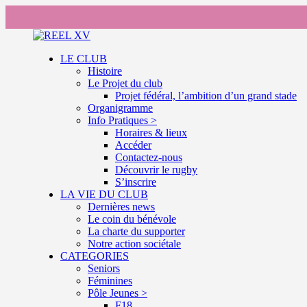
LE CLUB
Histoire
Le Projet du club
Projet fédéral, l’ambition d’un grand stade
Organigramme
Info Pratiques >
Horaires & lieux
Accéder
Contactez-nous
Découvrir le rugby
S’inscrire
LA VIE DU CLUB
Dernières news
Le coin du bénévole
La charte du supporter
Notre action sociétale
CATEGORIES
Seniors
Féminines
Pôle Jeunes >
F18