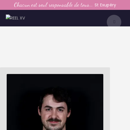
LE CLUB
Chacun est seul responsable de tous...
St Exupéry
LA VIE DU CLUB
CATEGORIES
PARTENAIRES
MEDIAS
CONTACT