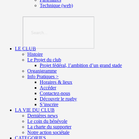
Technique (web)
LE CLUB
Histoire
Le Projet du club
Projet fédéral, l’ambition d’un grand stade
Organigramme
Info Pratiques >
Horaires & lieux
Accéder
Contactez-nous
Découvrir le rugby
S’inscrire
LA VIE DU CLUB
Dernières news
Le coin du bénévole
La charte du supporter
Notre action sociétale
CATEGORIES