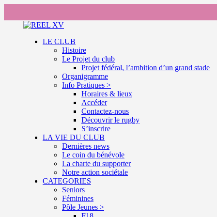
LE CLUB
Histoire
Le Projet du club
Projet fédéral, l’ambition d’un grand stade
Organigramme
Info Pratiques >
Horaires & lieux
Accéder
Contactez-nous
Découvrir le rugby
S’inscrire
LA VIE DU CLUB
Dernières news
Le coin du bénévole
La charte du supporter
Notre action sociétale
CATEGORIES
Seniors
Féminines
Pôle Jeunes >
F18