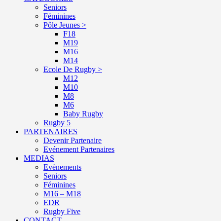
Seniors
Féminines
Pôle Jeunes >
F18
M19
M16
M14
Ecole De Rugby >
M12
M10
M8
M6
Baby Rugby
Rugby 5
PARTENAIRES
Devenir Partenaire
Evénement Partenaires
MEDIAS
Evènements
Seniors
Féminines
M16 – M18
EDR
Rugby Five
CONTACT