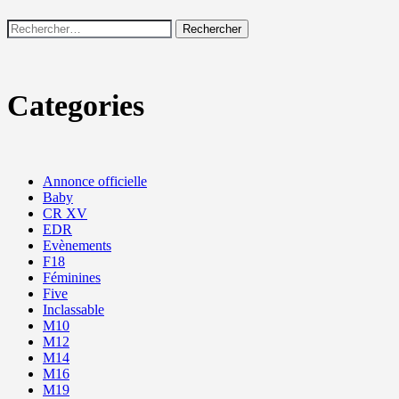
Rechercher :
Categories
Annonce officielle
Baby
CR XV
EDR
Evènements
F18
Féminines
Five
Inclassable
M10
M12
M14
M16
M19