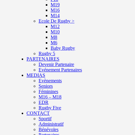
M19
M16
M14
Ecole De Rugby >
M12
M10
M8
M6
Baby Rugby
Rugby 5
PARTENAIRES
Devenir Partenaire
Evénement Partenaires
MEDIAS
Evènements
Seniors
Féminines
M16 – M18
EDR
Rugby Five
CONTACT
Sportif
Administratif
Bénévoles
Partenaires