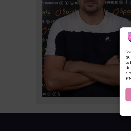
Pou
qu
Le 
do
sit
eff