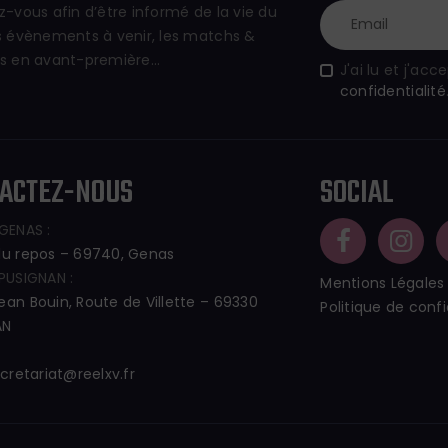
ez-vous afin d’être informé de la vie du
es évènements à venir, les matchs &
ts en avant-première…
J'ai lu et j'acc
confidentialité
ACTEZ-NOUS
SOCIAL
 GENAS :
du repos – 69740, Genas
 PUSIGNAN :
Mentions Légales
ean Bouin, Route de Villette – 69330
Politique de confi
AN
cretariat@reelxv.fr