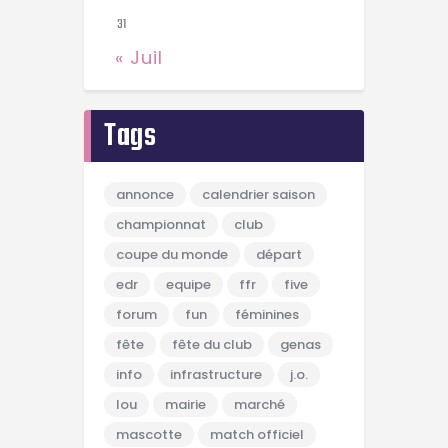
31
« Juil
Tags
annonce
calendrier saison
championnat
club
coupe du monde
départ
edr
equipe
ffr
five
forum
fun
féminines
fête
fête du club
genas
info
infrastructure
j.o.
lou
mairie
marché
mascotte
match officiel