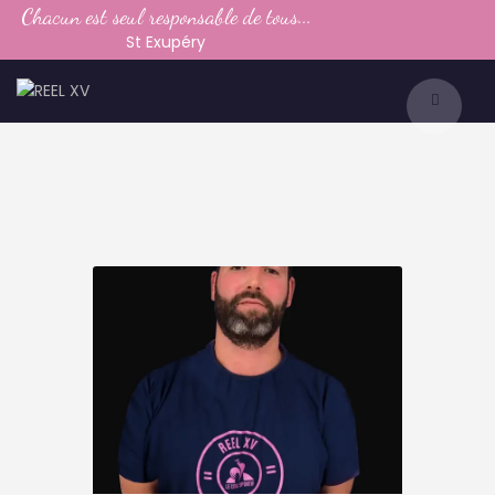
Chacun est seul responsable de tous...
LE CLUB
St Exupéry
LA VIE DU CLUB
CATEGORIES
PARTENAIRES
MEDIAS
CONTACT