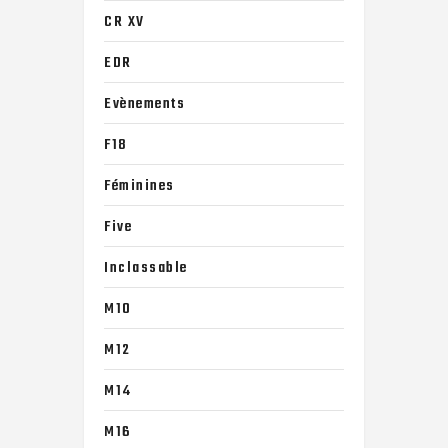
CR XV
EDR
Evènements
F18
Féminines
Five
Inclassable
M10
M12
M14
M16