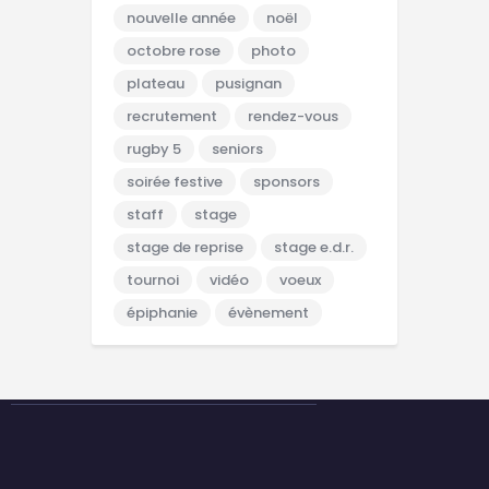
nouvelle année
noël
octobre rose
photo
plateau
pusignan
recrutement
rendez-vous
rugby 5
seniors
soirée festive
sponsors
staff
stage
stage de reprise
stage e.d.r.
tournoi
vidéo
voeux
épiphanie
évènement