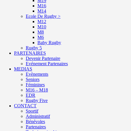
M19
M16
M14
Ecole De Rugby >
M12
M10
M8
M6
Baby Rugby
Rugby 5
PARTENAIRES
Devenir Partenaire
Evénement Partenaires
MEDIAS
Evènements
Seniors
Féminines
M16 – M18
EDR
Rugby Five
CONTACT
Sportif
Administratif
Bénévoles
Partenaires