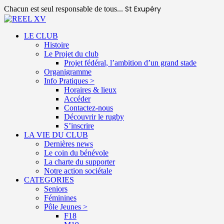
St Exupéry
Chacun est seul responsable de tous...
LE CLUB
Histoire
Le Projet du club
Projet fédéral, l’ambition d’un grand stade
Organigramme
Info Pratiques >
Horaires & lieux
Accéder
Contactez-nous
Découvrir le rugby
S’inscrire
LA VIE DU CLUB
Dernières news
Le coin du bénévole
La charte du supporter
Notre action sociétale
CATEGORIES
Seniors
Féminines
Pôle Jeunes >
F18