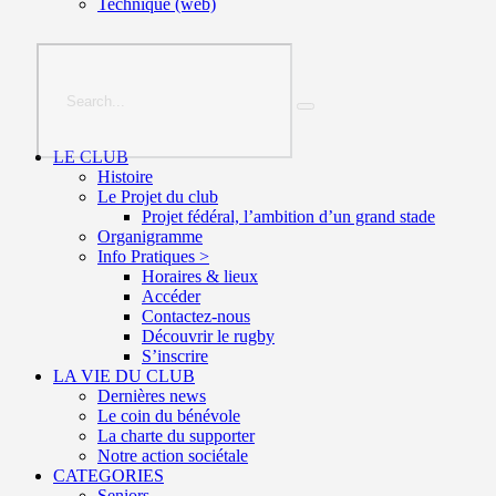
Technique (web)
LE CLUB
Histoire
Le Projet du club
Projet fédéral, l’ambition d’un grand stade
Organigramme
Info Pratiques >
Horaires & lieux
Accéder
Contactez-nous
Découvrir le rugby
S’inscrire
LA VIE DU CLUB
Dernières news
Le coin du bénévole
La charte du supporter
Notre action sociétale
CATEGORIES
Seniors