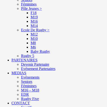
Féminines
Pôle Jeunes >
F18
M19
M16
M14
Ecole De Rugby >
M12
M10
M8
M6
Baby Rugby
Rugby 5
PARTENAIRES
Devenir Partenaire
Evénement Partenaires
MEDIAS
Evènements
Seniors
Féminines
M16 – M18
EDR
Rugby Five
CONTACT