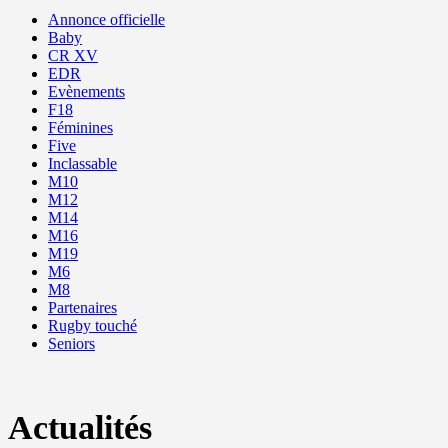
Annonce officielle
Baby
CR XV
EDR
Evènements
F18
Féminines
Five
Inclassable
M10
M12
M14
M16
M19
M6
M8
Partenaires
Rugby touché
Seniors
Actualités