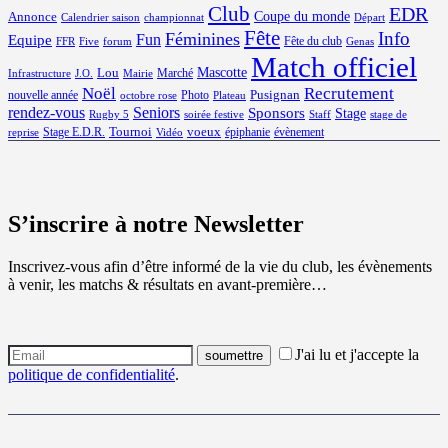
Club
EDR
Coupe du monde
Annonce
Calendrier saison
championnat
Départ
Fête
Info
Féminines
Equipe
Fun
Fête du club
FFR
Five
forum
Genas
Match officiel
Mascotte
Lou
Marché
Infrastructure
J.O.
Mairie
Noël
Recrutement
Pusignan
nouvelle année
Photo
octobre rose
Plateau
rendez-vous
Seniors
Sponsors
Stage
Rugby 5
soirée festive
Staff
stage de
Tournoi
voeux
Stage E.D.R.
épiphanie
évènement
reprise
Vidéo
S’inscrire à notre Newsletter
Inscrivez-vous afin d’être informé de la vie du club, les évènements
à venir, les matchs & résultats en avant-première…
J'ai lu et j'accepte la
politique de confidentialité
.