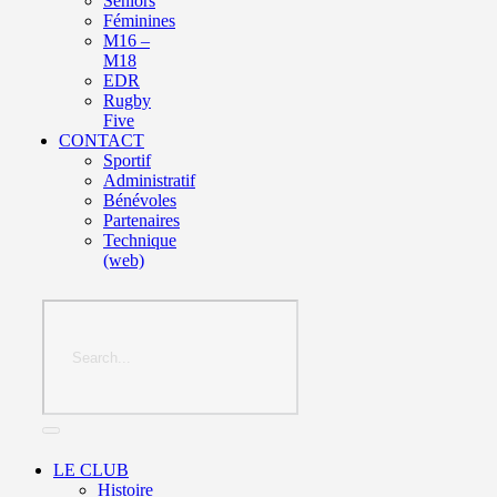
Seniors
Féminines
M16 –
M18
EDR
Rugby
Five
CONTACT
Sportif
Administratif
Bénévoles
Partenaires
Technique
(web)
LE CLUB
Histoire