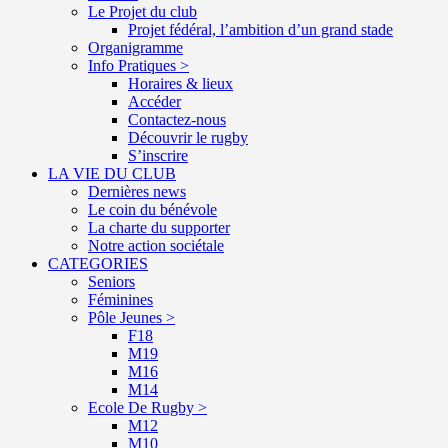
Le Projet du club
Projet fédéral, l’ambition d’un grand stade
Organigramme
Info Pratiques >
Horaires & lieux
Accéder
Contactez-nous
Découvrir le rugby
S’inscrire
LA VIE DU CLUB
Dernières news
Le coin du bénévole
La charte du supporter
Notre action sociétale
CATEGORIES
Seniors
Féminines
Pôle Jeunes >
F18
M19
M16
M14
Ecole De Rugby >
M12
M10