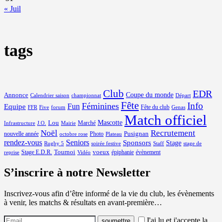
« Juil
tags
Club
EDR
Coupe du monde
Annonce
Calendrier saison
championnat
Départ
Fête
Info
Féminines
Equipe
Fun
Fête du club
FFR
Five
forum
Genas
Match officiel
Mascotte
Lou
Marché
Infrastructure
J.O.
Mairie
Noël
Recrutement
Pusignan
nouvelle année
Photo
octobre rose
Plateau
rendez-vous
Seniors
Sponsors
Stage
Rugby 5
soirée festive
Staff
stage de
Tournoi
voeux
Stage E.D.R.
épiphanie
évènement
reprise
Vidéo
S’inscrire à notre Newsletter
Inscrivez-vous afin d’être informé de la vie du club, les évènements
à venir, les matchs & résultats en avant-première…
J'ai lu et j'accepte la