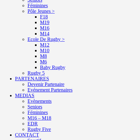
Féminines
Pôle Jeunes >
F18
M19
M16
M14
Ecole De Rugby >
M12
M10
M8
M6
Baby Rugby
Rugby 5
PARTENAIRES
Devenir Partenaire
Evénement Partenaires
MEDIAS
Evènements
Seniors
Féminines
M16 – M18
EDR
Rugby Five
CONTACT