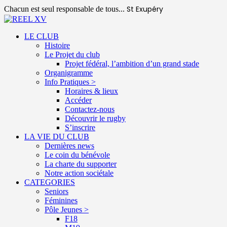
St Exupéry
Chacun est seul responsable de tous...
LE CLUB
Histoire
Le Projet du club
Projet fédéral, l’ambition d’un grand stade
Organigramme
Info Pratiques >
Horaires & lieux
Accéder
Contactez-nous
Découvrir le rugby
S’inscrire
LA VIE DU CLUB
Dernières news
Le coin du bénévole
La charte du supporter
Notre action sociétale
CATEGORIES
Seniors
Féminines
Pôle Jeunes >
F18