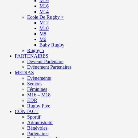
M19
M16
M14
Ecole De Rugby >
M12
M10
M8
M6
Baby Rugby
Rugby 5
PARTENAIRES
Devenir Partenaire
Evénement Partenaires
MEDIAS
Evènements
Seniors
Féminines
M16 – M18
EDR
Rugby Five
CONTACT
Sportif
Administratif
Bénévoles
Partenaires