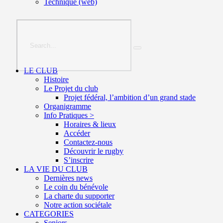
Technique (web)
LE CLUB
Histoire
Le Projet du club
Projet fédéral, l’ambition d’un grand stade
Organigramme
Info Pratiques >
Horaires & lieux
Accéder
Contactez-nous
Découvrir le rugby
S’inscrire
LA VIE DU CLUB
Dernières news
Le coin du bénévole
La charte du supporter
Notre action sociétale
CATEGORIES
Seniors