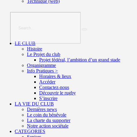
Technique (web)
LE CLUB
Histoire
Le Projet du club
Projet fédéral, l’ambition d’un grand stade
Organigramme
Info Pratiques >
Horaires & lieux
Accéder
Contactez-nous
Découvrir le rugby
S’inscrire
LA VIE DU CLUB
Dernières news
Le coin du bénévole
La charte du supporter
Notre action sociétale
CATEGORIES
Seniors