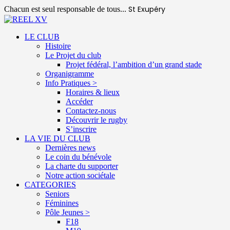
St Exupéry
Chacun est seul responsable de tous...
LE CLUB
Histoire
Le Projet du club
Projet fédéral, l’ambition d’un grand stade
Organigramme
Info Pratiques >
Horaires & lieux
Accéder
Contactez-nous
Découvrir le rugby
S’inscrire
LA VIE DU CLUB
Dernières news
Le coin du bénévole
La charte du supporter
Notre action sociétale
CATEGORIES
Seniors
Féminines
Pôle Jeunes >
F18