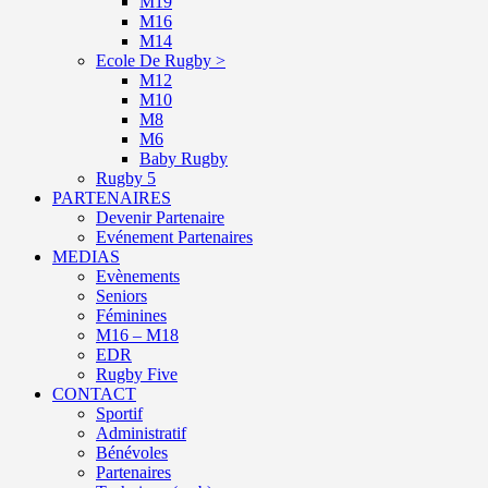
M19
M16
M14
Ecole De Rugby >
M12
M10
M8
M6
Baby Rugby
Rugby 5
PARTENAIRES
Devenir Partenaire
Evénement Partenaires
MEDIAS
Evènements
Seniors
Féminines
M16 – M18
EDR
Rugby Five
CONTACT
Sportif
Administratif
Bénévoles
Partenaires