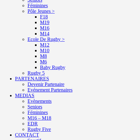
Féminines
Pôle Jeunes >
F18
M19
M16
M14
Ecole De Rugby >
M12
M10
M8
M6
Baby Rugby
Rugby 5
PARTENAIRES
Devenir Partenaire
Evénement Partenaires
MEDIAS
Evènements
Seniors
Féminines
M16 – M18
EDR
Rugby Five
CONTACT