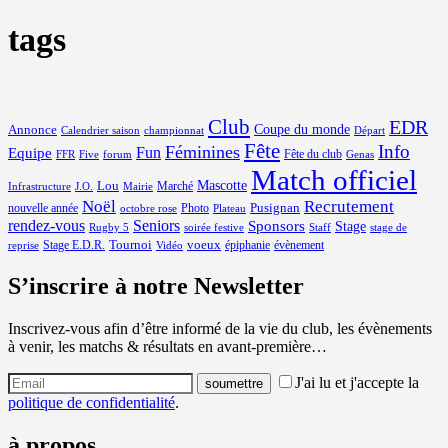
tags
Club
EDR
Coupe du monde
Annonce
Calendrier saison
championnat
Départ
Fête
Info
Féminines
Equipe
Fun
Fête du club
FFR
Five
forum
Genas
Match officiel
Mascotte
Lou
Marché
Infrastructure
J.O.
Mairie
Noël
Recrutement
Pusignan
nouvelle année
Photo
octobre rose
Plateau
rendez-vous
Seniors
Sponsors
Stage
Rugby 5
soirée festive
Staff
stage de
Tournoi
voeux
Stage E.D.R.
épiphanie
évènement
reprise
Vidéo
S’inscrire à notre Newsletter
Inscrivez-vous afin d’être informé de la vie du club, les évènements
à venir, les matchs & résultats en avant-première…
J'ai lu et j'accepte la
politique de confidentialité
.
à propos