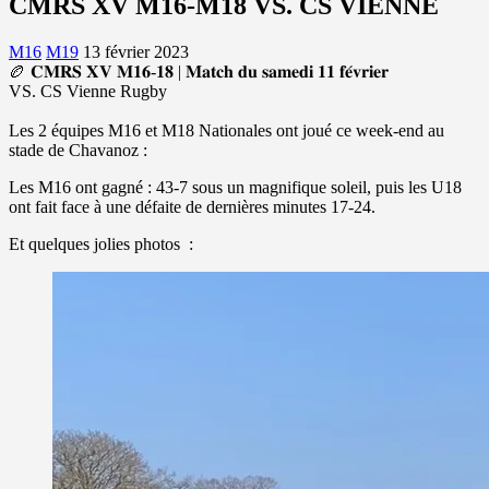
CMRS XV M16-M18 VS. CS VIENNE
M16
M19
13 février 2023
🏉 𝐂𝐌𝐑𝐒 𝐗𝐕 𝐌𝟏𝟔-𝟏𝟖 | 𝐌𝐚𝐭𝐜𝐡 𝐝𝐮 𝐬𝐚𝐦𝐞𝐝𝐢 𝟏𝟏 𝐟𝐞́𝐯𝐫𝐢𝐞𝐫
VS.
CS Vienne Rugby
Les 2 équipes M16 et M18 Nationales ont joué ce week-end au
stade de Chavanoz :
Les M16 ont gagné : 43-7 sous un magnifique soleil, puis les U18
ont fait face à une défaite de dernières minutes 17-24.
Et quelques jolies photos :