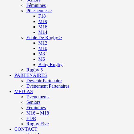
Féminines
Pôle Jeunes >
F18
M19
M16
M14
Ecole De Rugby >
M12
M10
M8
M6
Baby Rugby
Rugby 5
PARTENAIRES
Devenir Partenaire
Evénement Partenaires
MEDIAS
Evènements
Seniors
Féminines
M16 – M18
EDR
Rugby Five
CONTACT