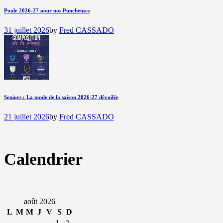
Poule 2026-27 pour nos Puncheuses
31 juillet 2026
by
Fred CASSADO
Seniors : La poule de la saison 2026-27 dévoilée
21 juillet 2026
by
Fred CASSADO
Calendrier
août 2026
L
M
M
J
V
S
D
1
2