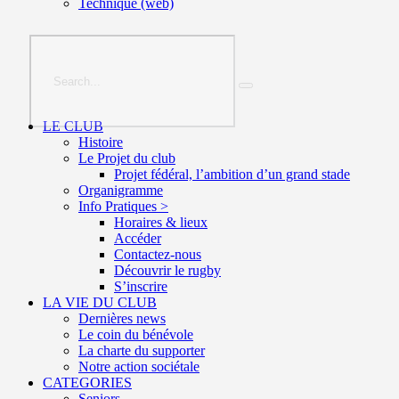
Technique (web)
LE CLUB
Histoire
Le Projet du club
Projet fédéral, l’ambition d’un grand stade
Organigramme
Info Pratiques >
Horaires & lieux
Accéder
Contactez-nous
Découvrir le rugby
S’inscrire
LA VIE DU CLUB
Dernières news
Le coin du bénévole
La charte du supporter
Notre action sociétale
CATEGORIES
Seniors