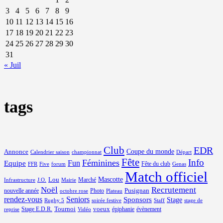
3
4
5
6
7
8
9
10
11
12
13
14
15
16
17
18
19
20
21
22
23
24
25
26
27
28
29
30
31
« Juil
tags
Club
EDR
Coupe du monde
Annonce
Calendrier saison
championnat
Départ
Fête
Info
Féminines
Equipe
Fun
Fête du club
FFR
Five
forum
Genas
Match officiel
Mascotte
Lou
Marché
Infrastructure
J.O.
Mairie
Noël
Recrutement
Pusignan
nouvelle année
Photo
octobre rose
Plateau
rendez-vous
Seniors
Sponsors
Stage
Rugby 5
soirée festive
Staff
stage de
Tournoi
voeux
Stage E.D.R.
épiphanie
évènement
reprise
Vidéo