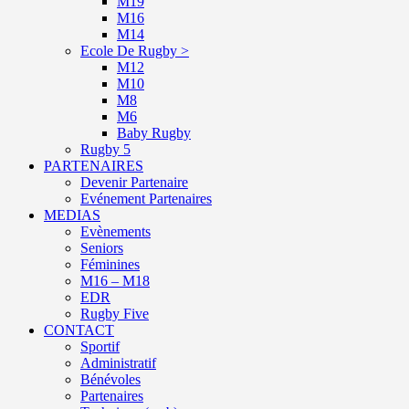
M19
M16
M14
Ecole De Rugby >
M12
M10
M8
M6
Baby Rugby
Rugby 5
PARTENAIRES
Devenir Partenaire
Evénement Partenaires
MEDIAS
Evènements
Seniors
Féminines
M16 – M18
EDR
Rugby Five
CONTACT
Sportif
Administratif
Bénévoles
Partenaires