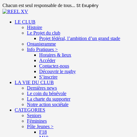
St Exupéry
Chacun est seul responsable de tous...
LE CLUB
Histoire
Le Projet du club
Projet fédéral, l’ambition d’un grand stade
Organigramme
Info Pratiques >
Horaires & lieux
Accéder
Contactez-nous
Découvrir le rugby
S’inscrire
LA VIE DU CLUB
Dernières news
Le coin du bénévole
La charte du supporter
Notre action sociétale
CATEGORIES
Seniors
Féminines
Pôle Jeunes >
F18