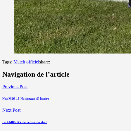
Tags:
Match officiel
share:
Navigation de l’article
Previous Post
Nos M16-18 Nationaux @ Issoire
Next Post
Le CMRS XV de retour du ski !