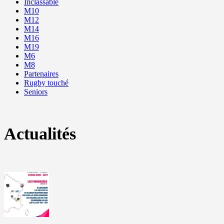
Inclassable
M10
M12
M14
M16
M19
M6
M8
Partenaires
Rugby touché
Seniors
Actualités