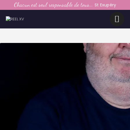
LE CLUB
Chacun est seul responsable de tous...
St Exupéry
LA VIE DU CLUB
CATEGORIES
PARTENAIRES
MEDIAS
CONTACT