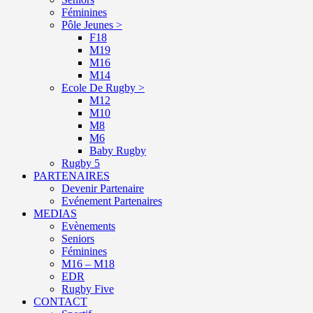
Féminines
Pôle Jeunes >
F18
M19
M16
M14
Ecole De Rugby >
M12
M10
M8
M6
Baby Rugby
Rugby 5
PARTENAIRES
Devenir Partenaire
Evénement Partenaires
MEDIAS
Evènements
Seniors
Féminines
M16 – M18
EDR
Rugby Five
CONTACT