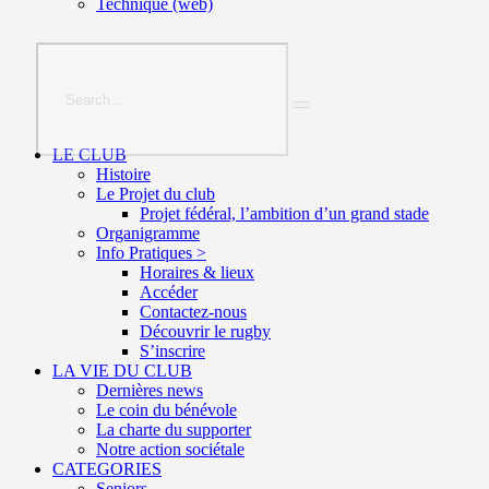
Technique (web)
LE CLUB
Histoire
Le Projet du club
Projet fédéral, l’ambition d’un grand stade
Organigramme
Info Pratiques >
Horaires & lieux
Accéder
Contactez-nous
Découvrir le rugby
S’inscrire
LA VIE DU CLUB
Dernières news
Le coin du bénévole
La charte du supporter
Notre action sociétale
CATEGORIES
Seniors