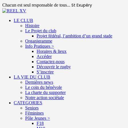
St Exupéry
Chacun est seul responsable de tous...
LE CLUB
Histoire
Le Projet du club
Projet fédéral, l’ambition d’un grand stade
Organigramme
Info Pratiques >
Horaires & lieux
Accéder
Contactez-nous
Découvrir le rugby
S’inscrire
LA VIE DU CLUB
Dernières news
Le coin du bénévole
La charte du supporter
Notre action sociétale
CATEGORIES
Seniors
Féminines
Pôle Jeunes >
F18