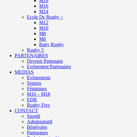
M19
M16
M14
Ecole De Rugby >
M12
M10
M8
M6
Baby Rugby
Rugby 5
PARTENAIRES
Devenir Partenaire
Evénement Partenaires
MEDIAS
Evènements
Seniors
Féminines
M16 – M18
EDR
Rugby Five
CONTACT
Sportif
Administratif
Bénévoles
Partenaires