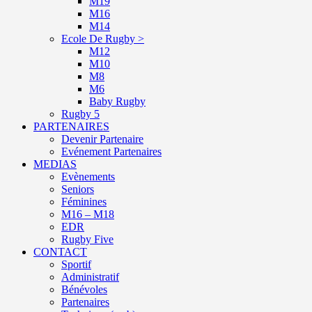
M19
M16
M14
Ecole De Rugby >
M12
M10
M8
M6
Baby Rugby
Rugby 5
PARTENAIRES
Devenir Partenaire
Evénement Partenaires
MEDIAS
Evènements
Seniors
Féminines
M16 – M18
EDR
Rugby Five
CONTACT
Sportif
Administratif
Bénévoles
Partenaires