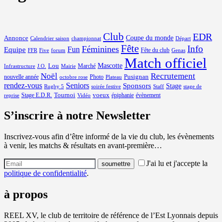
Club
EDR
Coupe du monde
Annonce
Calendrier saison
championnat
Départ
Fête
Info
Féminines
Equipe
Fun
Fête du club
FFR
Five
forum
Genas
Match officiel
Mascotte
Lou
Marché
Infrastructure
J.O.
Mairie
Noël
Recrutement
Pusignan
nouvelle année
Photo
octobre rose
Plateau
rendez-vous
Seniors
Sponsors
Stage
Rugby 5
soirée festive
Staff
stage de
Tournoi
voeux
Stage E.D.R.
épiphanie
évènement
reprise
Vidéo
S’inscrire à notre Newsletter
Inscrivez-vous afin d’être informé de la vie du club, les évènements
à venir, les matchs & résultats en avant-première…
J'ai lu et j'accepte la
politique de confidentialité
.
à propos
REEL XV, le club de territoire de référence de l’Est Lyonnais depuis