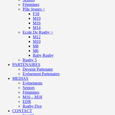
Féminines
Pôle Jeunes >
F18
M19
M16
M14
Ecole De Rugby >
M12
M10
M8
M6
Baby Rugby
Rugby 5
PARTENAIRES
Devenir Partenaire
Evénement Partenaires
MEDIAS
Evènements
Seniors
Féminines
M16 – M18
EDR
Rugby Five
CONTACT