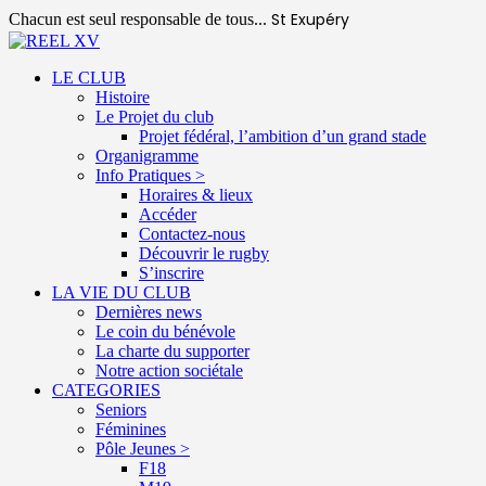
St Exupéry
Chacun est seul responsable de tous...
LE CLUB
Histoire
Le Projet du club
Projet fédéral, l’ambition d’un grand stade
Organigramme
Info Pratiques >
Horaires & lieux
Accéder
Contactez-nous
Découvrir le rugby
S’inscrire
LA VIE DU CLUB
Dernières news
Le coin du bénévole
La charte du supporter
Notre action sociétale
CATEGORIES
Seniors
Féminines
Pôle Jeunes >
F18