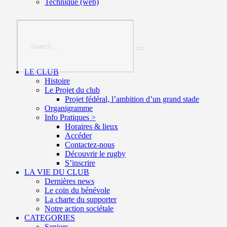
Technique (web)
LE CLUB
Histoire
Le Projet du club
Projet fédéral, l’ambition d’un grand stade
Organigramme
Info Pratiques >
Horaires & lieux
Accéder
Contactez-nous
Découvrir le rugby
S’inscrire
LA VIE DU CLUB
Dernières news
Le coin du bénévole
La charte du supporter
Notre action sociétale
CATEGORIES
Seniors