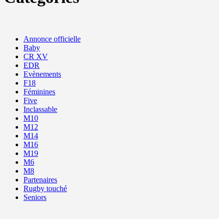
Annonce officielle
Baby
CR XV
EDR
Evènements
F18
Féminines
Five
Inclassable
M10
M12
M14
M16
M19
M6
M8
Partenaires
Rugby touché
Seniors