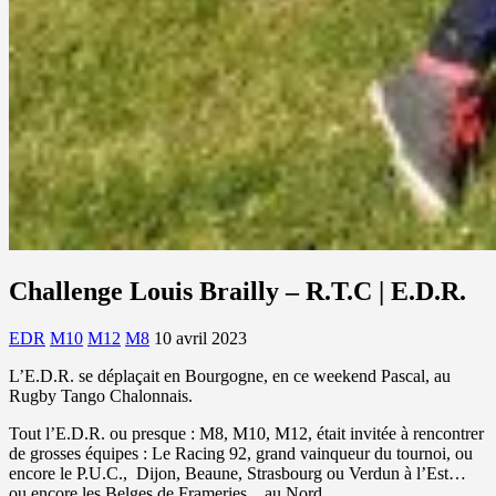
Challenge Louis Brailly – R.T.C | E.D.R.
EDR
M10
M12
M8
10 avril 2023
L’E.D.R. se déplaçait en Bourgogne, en ce weekend Pascal, au
Rugby Tango Chalonnais.
Tout l’E.D.R. ou presque : M8, M10, M12, était invitée à rencontrer
de grosses équipes : Le Racing 92, grand vainqueur du tournoi, ou
encore le P.U.C., Dijon, Beaune, Strasbourg ou Verdun à l’Est…
ou encore les Belges de Frameries…au Nord.