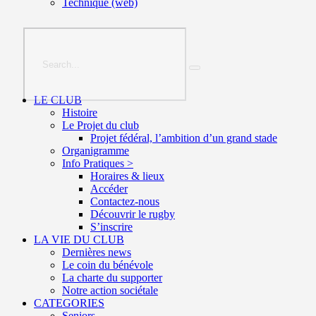
Technique (web)
LE CLUB
Histoire
Le Projet du club
Projet fédéral, l’ambition d’un grand stade
Organigramme
Info Pratiques >
Horaires & lieux
Accéder
Contactez-nous
Découvrir le rugby
S’inscrire
LA VIE DU CLUB
Dernières news
Le coin du bénévole
La charte du supporter
Notre action sociétale
CATEGORIES
Seniors