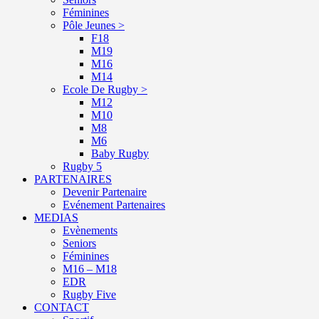
Féminines
Pôle Jeunes >
F18
M19
M16
M14
Ecole De Rugby >
M12
M10
M8
M6
Baby Rugby
Rugby 5
PARTENAIRES
Devenir Partenaire
Evénement Partenaires
MEDIAS
Evènements
Seniors
Féminines
M16 – M18
EDR
Rugby Five
CONTACT