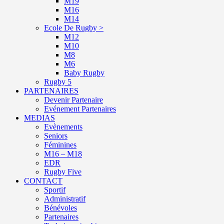
M19
M16
M14
Ecole De Rugby >
M12
M10
M8
M6
Baby Rugby
Rugby 5
PARTENAIRES
Devenir Partenaire
Evénement Partenaires
MEDIAS
Evènements
Seniors
Féminines
M16 – M18
EDR
Rugby Five
CONTACT
Sportif
Administratif
Bénévoles
Partenaires