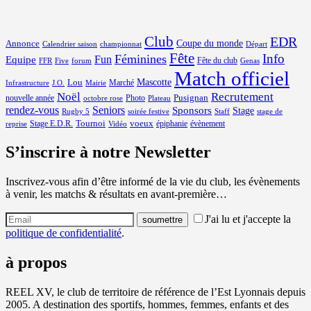
Club
EDR
Coupe du monde
Annonce
Calendrier saison
championnat
Départ
Fête
Info
Féminines
Equipe
Fun
Fête du club
FFR
Five
forum
Genas
Match officiel
Mascotte
Lou
Marché
Infrastructure
J.O.
Mairie
Noël
Recrutement
Pusignan
nouvelle année
Photo
octobre rose
Plateau
rendez-vous
Seniors
Sponsors
Stage
Rugby 5
soirée festive
Staff
stage de
Tournoi
voeux
Stage E.D.R.
épiphanie
évènement
reprise
Vidéo
S’inscrire à notre Newsletter
Inscrivez-vous afin d’être informé de la vie du club, les évènements
à venir, les matchs & résultats en avant-première…
J'ai lu et j'accepte la
politique de confidentialité
.
à propos
REEL XV, le club de territoire de référence de l’Est Lyonnais depuis
2005. A destination des sportifs, hommes, femmes, enfants et des