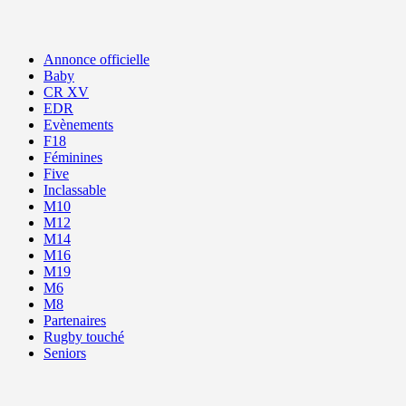
Annonce officielle
Baby
CR XV
EDR
Evènements
F18
Féminines
Five
Inclassable
M10
M12
M14
M16
M19
M6
M8
Partenaires
Rugby touché
Seniors