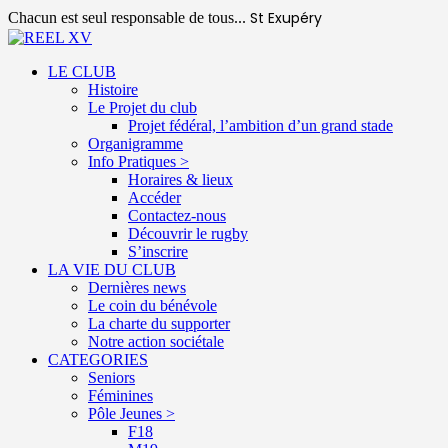
St Exupéry
Chacun est seul responsable de tous...
LE CLUB
Histoire
Le Projet du club
Projet fédéral, l’ambition d’un grand stade
Organigramme
Info Pratiques >
Horaires & lieux
Accéder
Contactez-nous
Découvrir le rugby
S’inscrire
LA VIE DU CLUB
Dernières news
Le coin du bénévole
La charte du supporter
Notre action sociétale
CATEGORIES
Seniors
Féminines
Pôle Jeunes >
F18