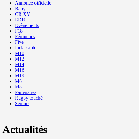
Annonce officielle
Baby
CR XV
EDR
Evènements
F18
Féminines
Five
Inclassable
M10
M12
M14
M16
M19
M6
M8
Partenaires
Rugby touché
Seniors
Actualités