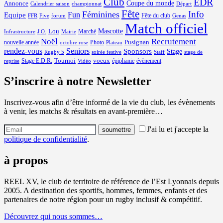
Club
EDR
Coupe du monde
Annonce
Calendrier saison
championnat
Départ
Fête
Info
Féminines
Equipe
Fun
Fête du club
FFR
Five
forum
Genas
Match officiel
Mascotte
Lou
Marché
Infrastructure
J.O.
Mairie
Noël
Recrutement
Pusignan
nouvelle année
Photo
octobre rose
Plateau
rendez-vous
Seniors
Sponsors
Stage
Rugby 5
soirée festive
Staff
stage de
Tournoi
voeux
Stage E.D.R.
épiphanie
évènement
reprise
Vidéo
S’inscrire à notre Newsletter
Inscrivez-vous afin d’être informé de la vie du club, les évènements
à venir, les matchs & résultats en avant-première…
J'ai lu et j'accepte la
politique de confidentialité
.
à propos
REEL XV, le club de territoire de référence de l’Est Lyonnais depuis
2005. A destination des sportifs, hommes, femmes, enfants et des
partenaires de notre région pour un rugby inclusif & compétitif.
Découvrez qui nous sommes…