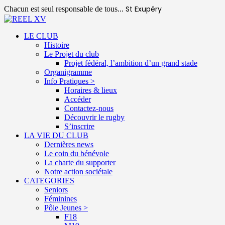
St Exupéry
Chacun est seul responsable de tous...
LE CLUB
Histoire
Le Projet du club
Projet fédéral, l’ambition d’un grand stade
Organigramme
Info Pratiques >
Horaires & lieux
Accéder
Contactez-nous
Découvrir le rugby
S’inscrire
LA VIE DU CLUB
Dernières news
Le coin du bénévole
La charte du supporter
Notre action sociétale
CATEGORIES
Seniors
Féminines
Pôle Jeunes >
F18