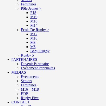
Féminines
Pôle Jeunes >
F18
M19
M16
M14
Ecole De Rugby >
M12
M10
M8
M6
Baby Rugby
Rugby 5
PARTENAIRES
Devenir Partenaire
Evénement Partenaires
MEDIAS
Evènements
Seniors
Féminines
M16 – M18
EDR
Rugby Five
CONTACT