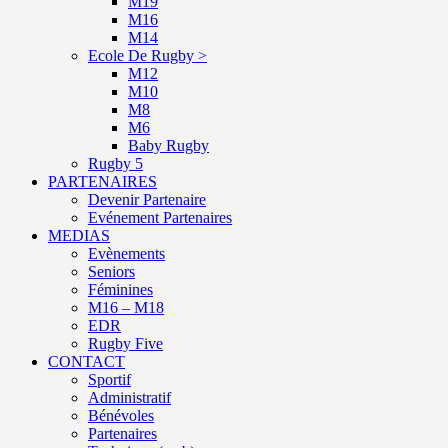
M19
M16
M14
Ecole De Rugby >
M12
M10
M8
M6
Baby Rugby
Rugby 5
PARTENAIRES
Devenir Partenaire
Evénement Partenaires
MEDIAS
Evènements
Seniors
Féminines
M16 – M18
EDR
Rugby Five
CONTACT
Sportif
Administratif
Bénévoles
Partenaires