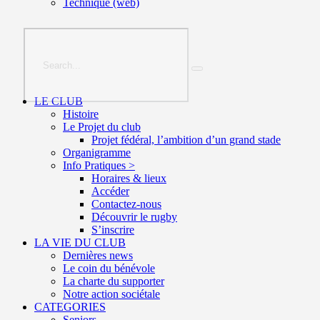
Technique (web)
LE CLUB
Histoire
Le Projet du club
Projet fédéral, l’ambition d’un grand stade
Organigramme
Info Pratiques >
Horaires & lieux
Accéder
Contactez-nous
Découvrir le rugby
S’inscrire
LA VIE DU CLUB
Dernières news
Le coin du bénévole
La charte du supporter
Notre action sociétale
CATEGORIES
Seniors