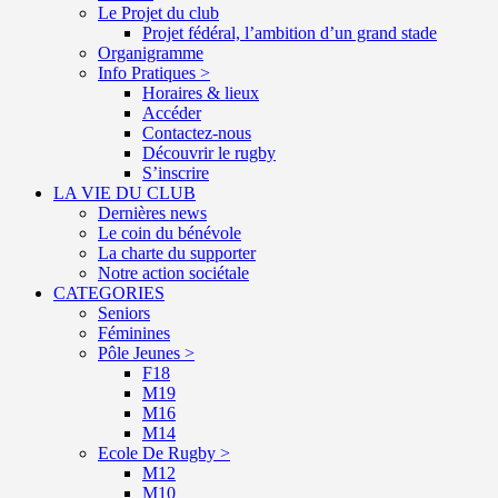
Le Projet du club
Projet fédéral, l’ambition d’un grand stade
Organigramme
Info Pratiques >
Horaires & lieux
Accéder
Contactez-nous
Découvrir le rugby
S’inscrire
LA VIE DU CLUB
Dernières news
Le coin du bénévole
La charte du supporter
Notre action sociétale
CATEGORIES
Seniors
Féminines
Pôle Jeunes >
F18
M19
M16
M14
Ecole De Rugby >
M12
M10