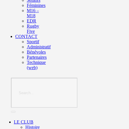
Seniors
Féminines
M16 –
M18
EDR
Rugby
Five
CONTACT
Sportif
Administratif
Bénévoles
Partenaires
Technique
(web)
LE CLUB
Histoire