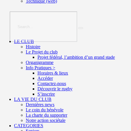
Technique (web)
LE CLUB
Histoire
Le Projet du club
Projet fédéral, l’ambition d’un grand stade
Organigramme
Info Pratiques >
Horaires & lieux
Accéder
Contactez-nous
Découvrir le rugby
S’inscrire
LA VIE DU CLUB
Dernières news
Le coin du bénévole
La charte du supporter
Notre action sociétale
CATEGORIES
Seniors