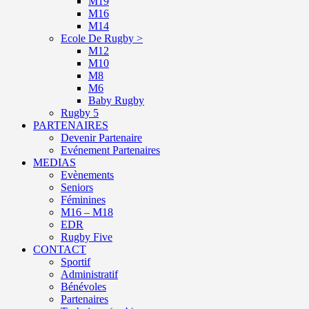
M19
M16
M14
Ecole De Rugby >
M12
M10
M8
M6
Baby Rugby
Rugby 5
PARTENAIRES
Devenir Partenaire
Evénement Partenaires
MEDIAS
Evènements
Seniors
Féminines
M16 – M18
EDR
Rugby Five
CONTACT
Sportif
Administratif
Bénévoles
Partenaires