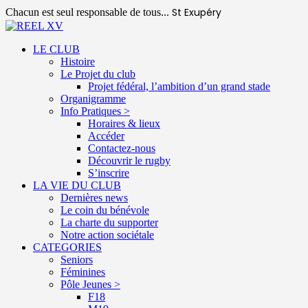
St Exupéry
Chacun est seul responsable de tous...
LE CLUB
Histoire
Le Projet du club
Projet fédéral, l’ambition d’un grand stade
Organigramme
Info Pratiques >
Horaires & lieux
Accéder
Contactez-nous
Découvrir le rugby
S’inscrire
LA VIE DU CLUB
Dernières news
Le coin du bénévole
La charte du supporter
Notre action sociétale
CATEGORIES
Seniors
Féminines
Pôle Jeunes >
F18