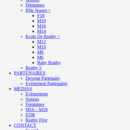
Féminines
Pôle Jeunes >
F18
M19
M16
M14
Ecole De Rugby >
M12
M10
M8
M6
Baby Rugby
Rugby 5
PARTENAIRES
Devenir Partenaire
Evénement Partenaires
MEDIAS
Evènements
Seniors
Féminines
M16 – M18
EDR
Rugby Five
CONTACT