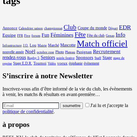
tags
Club
EDR
Coupe du monde
Annonce
Calendrier saison
championnat
Départ
Fête
Info
Féminines
Equipe
Fun
Fête du club
FFR
Five
forum
Genas
Match officiel
Mascotte
Lou
Marché
Infrastructure
J.O.
Mairie
Noël
Recrutement
Pusignan
nouvelle année
Photo
octobre rose
Plateau
rendez-vous
Seniors
Sponsors
Stage
Rugby 5
soirée festive
Staff
stage de
Tournoi
voeux
Stage E.D.R.
épiphanie
évènement
reprise
Vidéo
S’inscrire à notre Newsletter
Inscrivez-vous afin d’être informé de la vie du club, les évènements
à venir, les matchs & résultats en avant-première…
J'ai lu et j'accepte la
politique de confidentialité
.
à propos