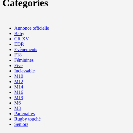
Categories
Annonce officielle
Baby
CR XV
EDR
Evènements
F18
Féminines
Five
Inclassable
M10
M12
M14
M16
M19
M6
M8
Partenaires
Rugby touché
Seniors