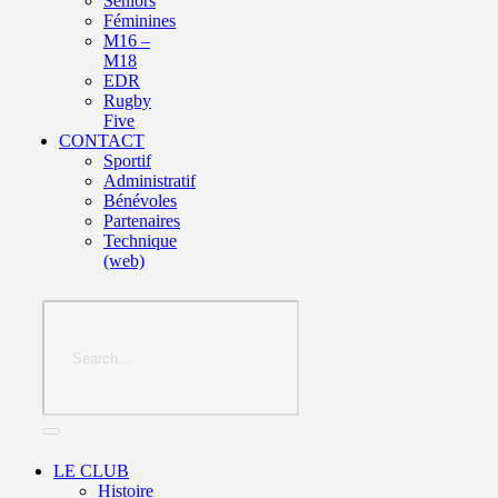
Seniors
Féminines
M16 –
M18
EDR
Rugby
Five
CONTACT
Sportif
Administratif
Bénévoles
Partenaires
Technique
(web)
LE CLUB
Histoire