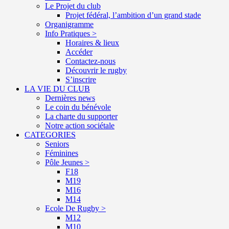
Le Projet du club
Projet fédéral, l’ambition d’un grand stade
Organigramme
Info Pratiques >
Horaires & lieux
Accéder
Contactez-nous
Découvrir le rugby
S’inscrire
LA VIE DU CLUB
Dernières news
Le coin du bénévole
La charte du supporter
Notre action sociétale
CATEGORIES
Seniors
Féminines
Pôle Jeunes >
F18
M19
M16
M14
Ecole De Rugby >
M12
M10