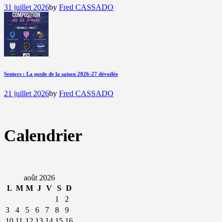
31 juillet 2026
by
Fred CASSADO
Seniors : La poule de la saison 2026-27 dévoilée
21 juillet 2026
by
Fred CASSADO
Calendrier
août 2026
L
M
M
J
V
S
D
1
2
3
4
5
6
7
8
9
10
11
12
13
14
15
16