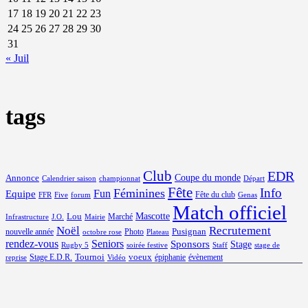
17
18
19
20
21
22
23
24
25
26
27
28
29
30
31
« Juil
tags
Club
EDR
Coupe du monde
Annonce
Calendrier saison
championnat
Départ
Fête
Info
Féminines
Equipe
Fun
Fête du club
FFR
Five
forum
Genas
Match officiel
Mascotte
Lou
Marché
Infrastructure
J.O.
Mairie
Noël
Recrutement
Pusignan
nouvelle année
Photo
octobre rose
Plateau
rendez-vous
Seniors
Sponsors
Stage
Rugby 5
soirée festive
Staff
stage de
Tournoi
voeux
Stage E.D.R.
épiphanie
évènement
reprise
Vidéo