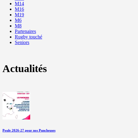
M14
M16
M19
M6
M8
Partenaires
Rugby touché
Seniors
Actualités
Poule 2026-27 pour nos Puncheuses