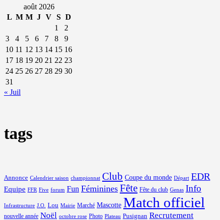
août 2026
L
M
M
J
V
S
D
1
2
3
4
5
6
7
8
9
10
11
12
13
14
15
16
17
18
19
20
21
22
23
24
25
26
27
28
29
30
31
« Juil
tags
Club
EDR
Coupe du monde
Annonce
Calendrier saison
championnat
Départ
Fête
Info
Féminines
Equipe
Fun
Fête du club
FFR
Five
forum
Genas
Match officiel
Mascotte
Lou
Marché
Infrastructure
J.O.
Mairie
Noël
Recrutement
Pusignan
nouvelle année
Photo
octobre rose
Plateau