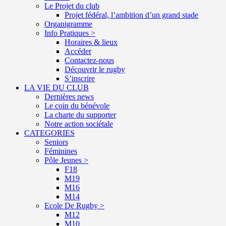
Le Projet du club
Projet fédéral, l’ambition d’un grand stade
Organigramme
Info Pratiques >
Horaires & lieux
Accéder
Contactez-nous
Découvrir le rugby
S’inscrire
LA VIE DU CLUB
Dernières news
Le coin du bénévole
La charte du supporter
Notre action sociétale
CATEGORIES
Seniors
Féminines
Pôle Jeunes >
F18
M19
M16
M14
Ecole De Rugby >
M12
M10