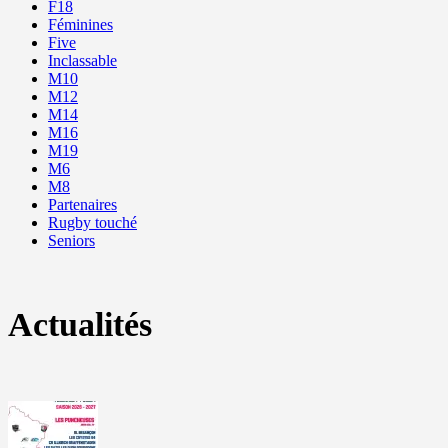
F18
Féminines
Five
Inclassable
M10
M12
M14
M16
M19
M6
M8
Partenaires
Rugby touché
Seniors
Actualités