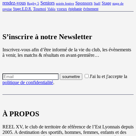
rendez-vous
Seniors
Sponsors
Stage
Rugby 5
soirée festive
Staff
stage de
Tournoi
voeux
Stage E.D.R.
épiphanie
évènement
reprise
Vidéo
S’inscrire à notre Newsletter
Inscrivez-vous afin d’être informé de la vie du club, les évènements
à venir, les matchs & résultats en avant-première…
J'ai lu et j'accepte la
politique de confidentialité
.
À PROPOS
REEL XV, le club de territoire de référence de l’Est Lyonnais depuis
2005. A destination des sportifs, hommes, femmes, enfants et des