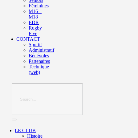
Seniors
Féminines
M16 –
M18
EDR
Rugby
Five
CONTACT
Sportif
Administratif
Bénévoles
Partenaires
Technique
(web)
LE CLUB
Histoire