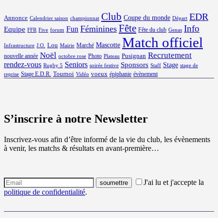
Club
EDR
Coupe du monde
Annonce
Calendrier saison
championnat
Départ
Fête
Info
Féminines
Equipe
Fun
Fête du club
FFR
Five
forum
Genas
Match officiel
Mascotte
Lou
Marché
Infrastructure
J.O.
Mairie
Noël
Recrutement
Pusignan
nouvelle année
Photo
octobre rose
Plateau
rendez-vous
Seniors
Sponsors
Stage
Rugby 5
soirée festive
Staff
stage de
Tournoi
voeux
Stage E.D.R.
épiphanie
évènement
reprise
Vidéo
S’inscrire à notre Newsletter
Inscrivez-vous afin d’être informé de la vie du club, les évènements
à venir, les matchs & résultats en avant-première…
J'ai lu et j'accepte la
politique de confidentialité
.