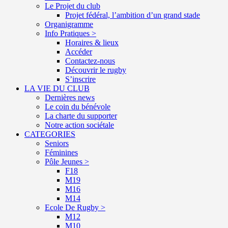
Le Projet du club
Projet fédéral, l’ambition d’un grand stade
Organigramme
Info Pratiques >
Horaires & lieux
Accéder
Contactez-nous
Découvrir le rugby
S’inscrire
LA VIE DU CLUB
Dernières news
Le coin du bénévole
La charte du supporter
Notre action sociétale
CATEGORIES
Seniors
Féminines
Pôle Jeunes >
F18
M19
M16
M14
Ecole De Rugby >
M12
M10