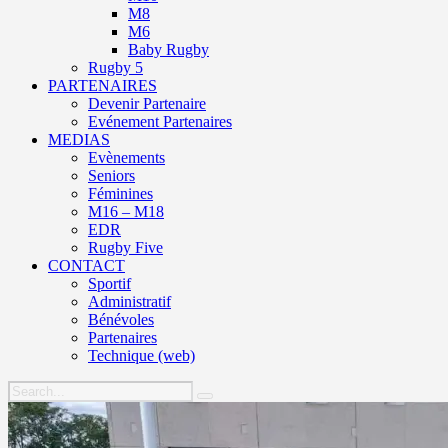
M8
M6
Baby Rugby
Rugby 5
PARTENAIRES
Devenir Partenaire
Evénement Partenaires
MEDIAS
Evènements
Seniors
Féminines
M16 – M18
EDR
Rugby Five
CONTACT
Sportif
Administratif
Bénévoles
Partenaires
Technique (web)