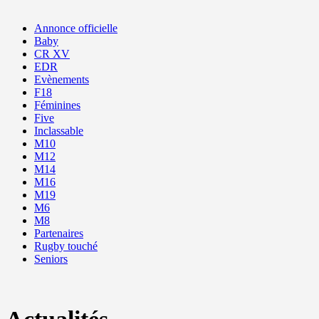
Annonce officielle
Baby
CR XV
EDR
Evènements
F18
Féminines
Five
Inclassable
M10
M12
M14
M16
M19
M6
M8
Partenaires
Rugby touché
Seniors