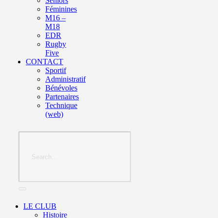
Seniors
Féminines
M16 –
M18
EDR
Rugby
Five
CONTACT
Sportif
Administratif
Bénévoles
Partenaires
Technique
(web)
LE CLUB
Histoire