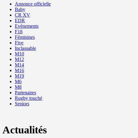
Annonce officielle
Baby
CR XV
EDR
Evènements
F18
Féminines
Five
Inclassable
M10
M12
M14
M16
M19
M6
M8
Partenaires
Rugby touché
Seniors
Actualités