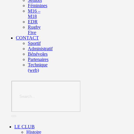
Seniors
Féminines
M16 –
M18
EDR
Rugby
Five
CONTACT
Sportif
Administratif
Bénévoles
Partenaires
Technique
(web)
LE CLUB
Histoire