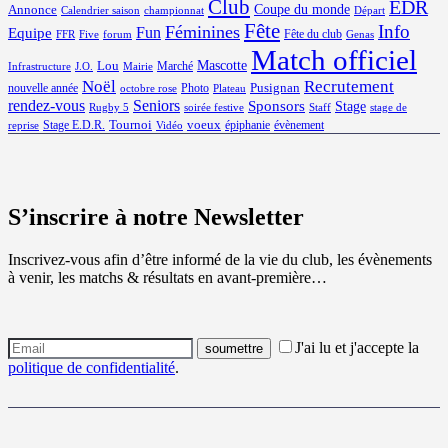
Club
EDR
Coupe du monde
Annonce
Calendrier saison
championnat
Départ
Fête
Info
Féminines
Equipe
Fun
Fête du club
FFR
Five
forum
Genas
Match officiel
Mascotte
Lou
Marché
Infrastructure
J.O.
Mairie
Noël
Recrutement
Pusignan
nouvelle année
Photo
octobre rose
Plateau
rendez-vous
Seniors
Sponsors
Stage
Rugby 5
soirée festive
Staff
stage de
Tournoi
voeux
Stage E.D.R.
épiphanie
évènement
reprise
Vidéo
S’inscrire à notre Newsletter
Inscrivez-vous afin d’être informé de la vie du club, les évènements
à venir, les matchs & résultats en avant-première…
J'ai lu et j'accepte la
politique de confidentialité
.