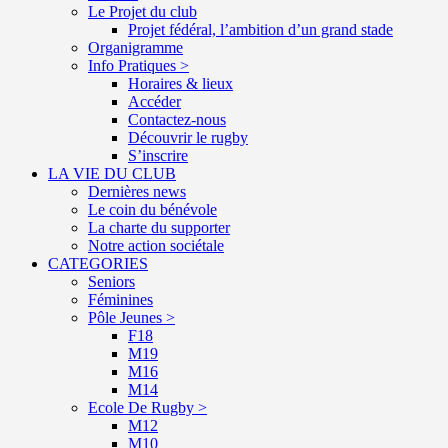
Le Projet du club
Projet fédéral, l’ambition d’un grand stade
Organigramme
Info Pratiques >
Horaires & lieux
Accéder
Contactez-nous
Découvrir le rugby
S’inscrire
LA VIE DU CLUB
Dernières news
Le coin du bénévole
La charte du supporter
Notre action sociétale
CATEGORIES
Seniors
Féminines
Pôle Jeunes >
F18
M19
M16
M14
Ecole De Rugby >
M12
M10