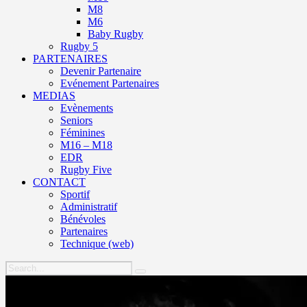
M8
M6
Baby Rugby
Rugby 5
PARTENAIRES
Devenir Partenaire
Evénement Partenaires
MEDIAS
Evènements
Seniors
Féminines
M16 – M18
EDR
Rugby Five
CONTACT
Sportif
Administratif
Bénévoles
Partenaires
Technique (web)