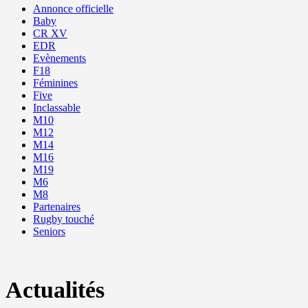
Annonce officielle
Baby
CR XV
EDR
Evènements
F18
Féminines
Five
Inclassable
M10
M12
M14
M16
M19
M6
M8
Partenaires
Rugby touché
Seniors
Actualités