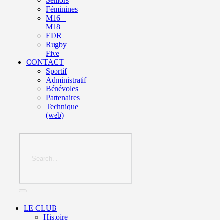
Seniors
Féminines
M16 –
M18
EDR
Rugby
Five
CONTACT
Sportif
Administratif
Bénévoles
Partenaires
Technique
(web)
LE CLUB
Histoire