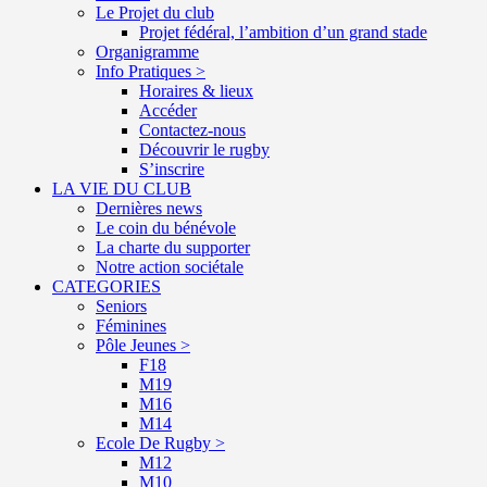
Le Projet du club
Projet fédéral, l’ambition d’un grand stade
Organigramme
Info Pratiques >
Horaires & lieux
Accéder
Contactez-nous
Découvrir le rugby
S’inscrire
LA VIE DU CLUB
Dernières news
Le coin du bénévole
La charte du supporter
Notre action sociétale
CATEGORIES
Seniors
Féminines
Pôle Jeunes >
F18
M19
M16
M14
Ecole De Rugby >
M12
M10