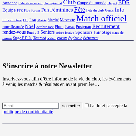
Club
EDR
Coupe du monde
Annonce
Calendrier saison
championnat
Départ
Fête
Info
Féminines
Equipe
Fun
Fête du club
FFR
Five
forum
Genas
Match officiel
Mascotte
Lou
Marché
Infrastructure
J.O.
Mairie
Noël
Recrutement
Pusignan
nouvelle année
Photo
octobre rose
Plateau
rendez-vous
Seniors
Sponsors
Stage
Rugby 5
soirée festive
Staff
stage de
Tournoi
voeux
Stage E.D.R.
épiphanie
évènement
reprise
Vidéo
S’inscrire à notre Newsletter
Inscrivez-vous afin d’être informé de la vie du club, les évènements
à venir, les matchs & résultats en avant-première…
J'ai lu et j'accepte la
politique de confidentialité
.