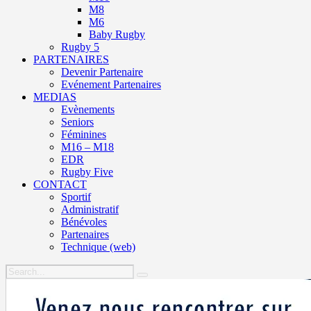
M8
M6
Baby Rugby
Rugby 5
PARTENAIRES
Devenir Partenaire
Evénement Partenaires
MEDIAS
Evènements
Seniors
Féminines
M16 – M18
EDR
Rugby Five
CONTACT
Sportif
Administratif
Bénévoles
Partenaires
Technique (web)