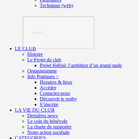
Technique (web)
LE CLUB
Histoire
Le Projet du club
Projet fédéral, l’ambition d’un grand stade
Organigramme
Info Pratiques >
Horaires & lieux
Accéder
Contactez-nous
Découvrir le rugby
S’inscrire
LA VIE DU CLUB
Dernières news
Le coin du bénévole
La charte du supporter
Notre action sociétale
CATEGORIES