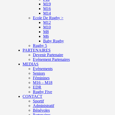
M19
M16
M14
Ecole De Rugby >
M12
M10
M8
M6
Baby Rugby
Rugby 5
PARTENAIRES
Devenir Partenaire
Evénement Partenaires
MEDIAS
Evènements
Seniors
Féminines
M16 – M18
EDR
Rugby Five
CONTACT
Sportif
Administratif
Bénévoles
Partenaires