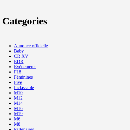
Categories
Annonce officielle
Baby
CR XV
EDR
Evènements
F18
Féminines
Five
Inclassable
M10
M12
M14
M16
M19
M6
M8
Partenaires