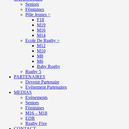
Seniors
Féminines
Pôle Jeunes >
F18
M19
M16
M14
Ecole De Rugby >
M12
M10
M8
M6
Baby Rugby
Rugby 5
PARTENAIRES
Devenir Partenaire
Evénement Partenaires
MEDIAS
Evènements
Seniors
Féminines
M16 – M18
EDR
Rugby Five
CONTACT