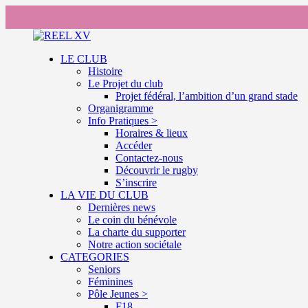
LE CLUB
Histoire
Le Projet du club
Projet fédéral, l’ambition d’un grand stade
Organigramme
Info Pratiques >
Horaires & lieux
Accéder
Contactez-nous
Découvrir le rugby
S’inscrire
LA VIE DU CLUB
Dernières news
Le coin du bénévole
La charte du supporter
Notre action sociétale
CATEGORIES
Seniors
Féminines
Pôle Jeunes >
F18