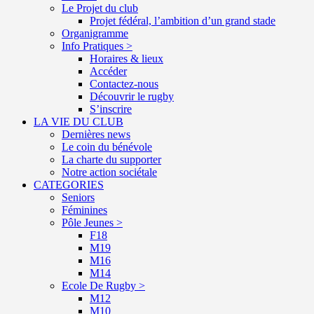
Le Projet du club
Projet fédéral, l’ambition d’un grand stade
Organigramme
Info Pratiques >
Horaires & lieux
Accéder
Contactez-nous
Découvrir le rugby
S’inscrire
LA VIE DU CLUB
Dernières news
Le coin du bénévole
La charte du supporter
Notre action sociétale
CATEGORIES
Seniors
Féminines
Pôle Jeunes >
F18
M19
M16
M14
Ecole De Rugby >
M12
M10