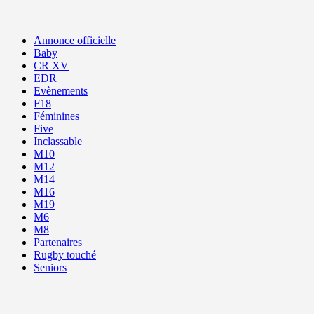
Annonce officielle
Baby
CR XV
EDR
Evènements
F18
Féminines
Five
Inclassable
M10
M12
M14
M16
M19
M6
M8
Partenaires
Rugby touché
Seniors