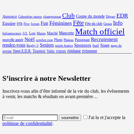
Club
EDR
Coupe du monde
Annonce
Calendrier saison
championnat
Départ
Fête
Info
Féminines
Equipe
Fun
Fête du club
FFR
Five
forum
Genas
Match officiel
Mascotte
Lou
Marché
Infrastructure
J.O.
Mairie
Noël
Recrutement
Pusignan
nouvelle année
Photo
octobre rose
Plateau
rendez-vous
Seniors
Sponsors
Stage
Rugby 5
soirée festive
Staff
stage de
Tournoi
voeux
Stage E.D.R.
épiphanie
évènement
reprise
Vidéo
S’inscrire à notre Newsletter
Inscrivez-vous afin d’être informé de la vie du club, les évènements
à venir, les matchs & résultats en avant-première…
J'ai lu et j'accepte la
politique de confidentialité
.