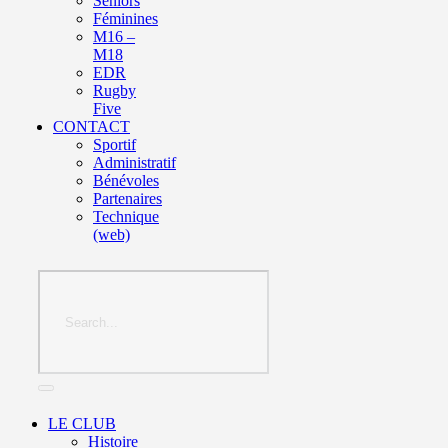
Seniors
Féminines
M16 –
M18
EDR
Rugby
Five
CONTACT
Sportif
Administratif
Bénévoles
Partenaires
Technique
(web)
LE CLUB
Histoire