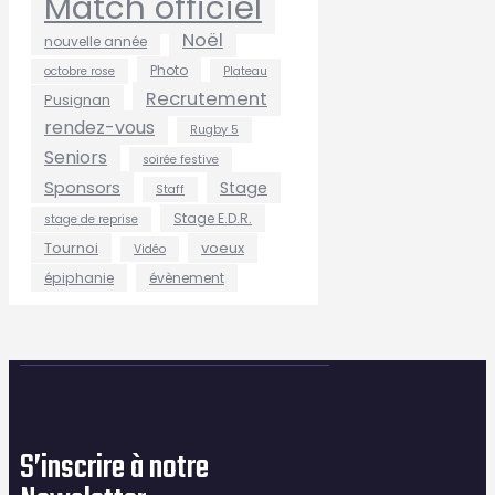
Match officiel
Noël
nouvelle année
Photo
octobre rose
Plateau
Recrutement
Pusignan
rendez-vous
Rugby 5
Seniors
soirée festive
Sponsors
Stage
Staff
Stage E.D.R.
stage de reprise
Tournoi
voeux
Vidéo
épiphanie
évènement
S’inscrire à notre