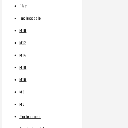
Five
Inclassable
M10
M12
M14
M16
M19
M6
M8
Partenaires