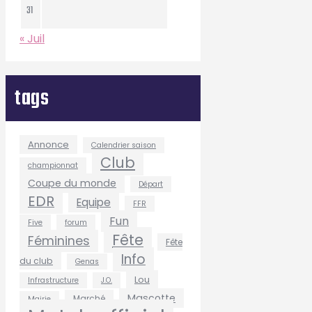
31
« Juil
tags
Annonce
Calendrier saison
Club
championnat
Coupe du monde
Départ
EDR
Equipe
FFR
Fun
Five
forum
Fête
Féminines
Fête
Info
du club
Genas
Lou
Infrastructure
J.O.
Mascotte
Marché
Mairie