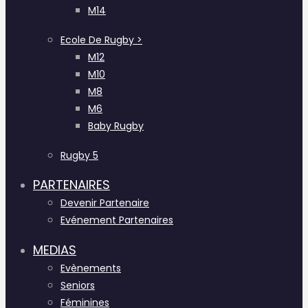
M14
Ecole De Rugby >
M12
M10
M8
M6
Baby Rugby
Rugby 5
PARTENAIRES
Devenir Partenaire
Evénement Partenaires
MEDIAS
Evènements
Seniors
Féminines