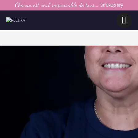
LE CLUB
Chacun est seul responsable de tous...
St Exupéry
LA VIE DU CLUB
CATEGORIES
PARTENAIRES
MEDIAS
CONTACT