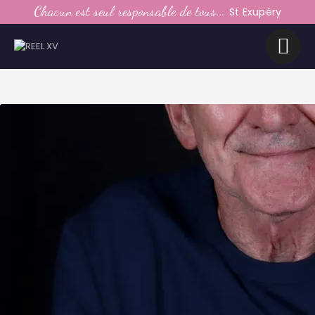
LE CLUB
Chacun est seul responsable de tous...
St Exupéry
LA VIE DU CLUB
CATEGORIES
PARTENAIRES
MEDIAS
CONTACT